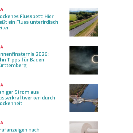
PA
ockenes Flussbett: Hier
ießt ein Fluss unterirdisch
iter
PA
nnenfinsternis 2026:
hn Tipps für Baden-
ürttemberg
PA
niger Strom aus
sserkraftwerken durch
ockenheit
PA
rafanzeigen nach