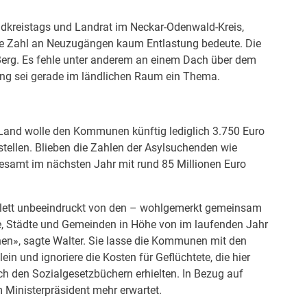
dkreistags und Landrat im Neckar-Odenwald-Kreis,
nde Zahl an Neuzugängen kaum Entlastung bedeute. Die
Berg. Es fehle unter anderem an einem Dach über dem
gung sei gerade im ländlichen Raum ein Thema.
s Land wolle den Kommunen künftig lediglich 3.750 Euro
stellen. Blieben die Zahlen der Asylsuchenden wie
esamt im nächsten Jahr mit rund 85 Millionen Euro
plett unbeeindruckt von den – wohlgemerkt gemeinsam
e, Städte und Gemeinden in Höhe von im laufenden Jahr
chen», sagte Walter. Sie lasse die Kommunen mit den
ein und ignoriere die Kosten für Geflüchtete, die hier
h den Sozialgesetzbüchern erhielten. In Bezug auf
 Ministerpräsident mehr erwartet.