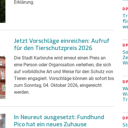
Erklärung.
D
Tr
fl
we
Jetzt Vorschläge einreichen: Aufruf
D
für den Tierschutzpreis 2026
So
Ze
Die Stadt Karlsruhe wird erneut einen Preis an
W
eine Person oder Organisation verleihen, die sich
auf vorbildliche Art und Weise für den Schutz von
Tieren engagiert. Vorschläge können ab sofort bis
D
zum Sonntag, 04. Oktober 2026, eingereicht
We
werden.
Wa
Tr
In Neureut ausgesetzt: Fundhund
D
Pico hat ein neues Zuhause
St