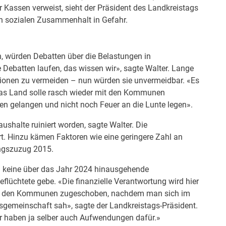
assen verweist, sieht der Präsident des Landkreistags
n sozialen Zusammenhalt in Gefahr.
 würden Debatten über die Belastungen in
 Debatten laufen, das wissen wir», sagte Walter. Lange
ionen zu vermeiden – nun würden sie unvermeidbar. «Es
 Das Land solle rasch wieder mit den Kommunen
en gelangen und nicht noch Feuer an die Lunte legen».
ushalte ruiniert worden, sagte Walter. Die
rt. Hinzu kämen Faktoren wie eine geringere Zahl an
ingszuzug 2015.
ng keine über das Jahr 2024 hinausgehende
flüchtete gebe. «Die finanzielle Verantwortung wird hier
los den Kommunen zugeschoben, nachdem man sich im
sgemeinschaft sah», sagte der Landkreistags-Präsident.
r haben ja selber auch Aufwendungen dafür.»