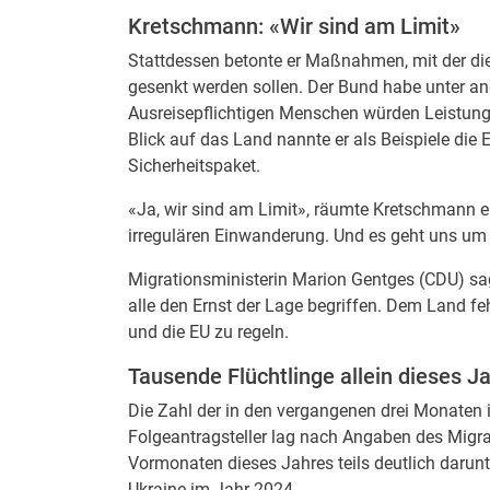
Kretschmann: «Wir sind am Limit»
Stattdessen betonte er Maßnahmen, mit der di
gesenkt werden sollen. Der Bund habe unter an
Ausreisepflichtigen Menschen würden Leistunge
Blick auf das Land nannte er als Beispiele die 
Sicherheitspaket.
«Ja, wir sind am Limit», räumte Kretschmann 
irregulären Einwanderung. Und es geht uns um 
Migrationsministerin Marion Gentges (CDU) sag
alle den Ernst der Lage begriffen. Dem Land f
und die EU zu regeln.
Tausende Flüchtlinge allein dieses J
Die Zahl der in den vergangenen drei Monaten i
Folgeantragsteller lag nach Angaben des Migra
Vormonaten dieses Jahres teils deutlich darun
Ukraine im Jahr 2024.