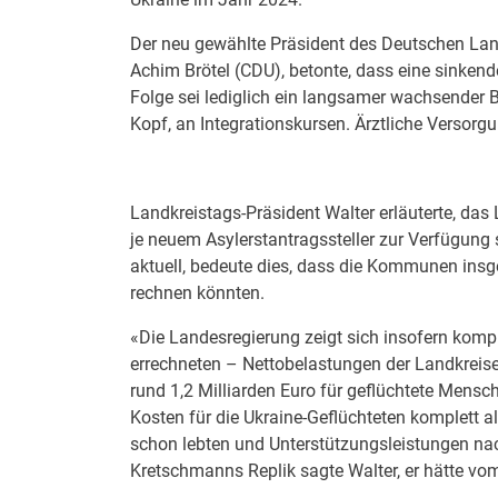
Der neu gewählte Präsident des Deutschen Lan
Achim Brötel (CDU), betonte, dass eine sinke
Folge sei lediglich ein langsamer wachsender 
Kopf, an Integrationskursen. Ärztliche Versor
Landkreistags-Präsident Walter erläuterte, da
je neuem Asylerstantragssteller zur Verfügung 
aktuell, bedeute dies, dass die Kommunen insg
rechnen könnten.
«Die Landesregierung zeigt sich insofern kom
errechneten – Nettobelastungen der Landkreis
rund 1,2 Milliarden Euro für geflüchtete Mens
Kosten für die Ukraine-Geflüchteten komplett all
schon lebten und Unterstützungsleistungen nac
Kretschmanns Replik sagte Walter, er hätte vom