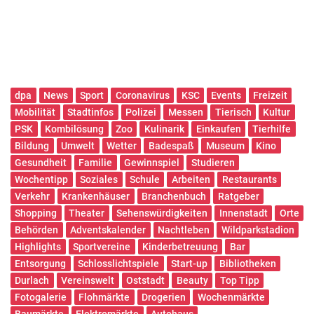
dpa
News
Sport
Coronavirus
KSC
Events
Freizeit
Mobilität
Stadtinfos
Polizei
Messen
Tierisch
Kultur
PSK
Kombilösung
Zoo
Kulinarik
Einkaufen
Tierhilfe
Bildung
Umwelt
Wetter
Badespaß
Museum
Kino
Gesundheit
Familie
Gewinnspiel
Studieren
Wochentipp
Soziales
Schule
Arbeiten
Restaurants
Verkehr
Krankenhäuser
Branchenbuch
Ratgeber
Shopping
Theater
Sehenswürdigkeiten
Innenstadt
Orte
Behörden
Adventskalender
Nachtleben
Wildparkstadion
Highlights
Sportvereine
Kinderbetreuung
Bar
Entsorgung
Schlosslichtspiele
Start-up
Bibliotheken
Durlach
Vereinswelt
Oststadt
Beauty
Top Tipp
Fotogalerie
Flohmärkte
Drogerien
Wochenmärkte
Baumärkte
Elektromärkte
Autohaus