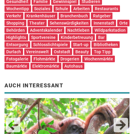
Gesundheit
Familie
Gewinnspiel
Studieren
Wochentipp
Soziales
Schule
Arbeiten
Restaurants
Verkehr
Krankenhäuser
Branchenbuch
Ratgeber
Shopping
Theater
Sehenswürdigkeiten
Innenstadt
Orte
Behörden
Adventskalender
Nachtleben
Wildparkstadion
Highlights
Sportvereine
Kinderbetreuung
Bar
Entsorgung
Schlosslichtspiele
Start-up
Bibliotheken
Durlach
Vereinswelt
Oststadt
Beauty
Top Tipp
Fotogalerie
Flohmärkte
Drogerien
Wochenmärkte
Baumärkte
Elektromärkte
Autohaus
AUCH INTERESSANT