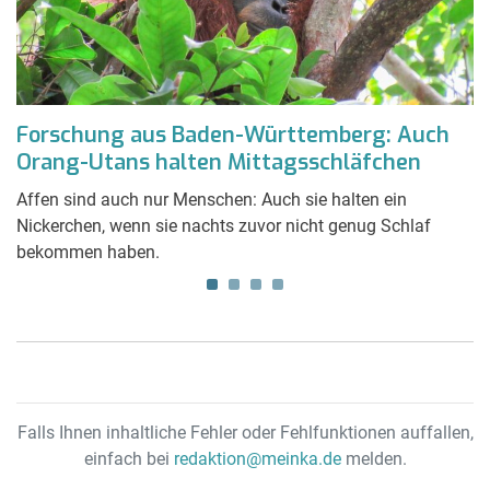
Forschung aus Baden-Württemberg: Auch
L
Orang-Utans halten Mittagsschläfchen
C
w
Affen sind auch nur Menschen: Auch sie halten ein
Nickerchen, wenn sie nachts zuvor nicht genug Schlaf
S
bekommen haben.
An
Zw
n
Falls Ihnen inhaltliche Fehler oder Fehlfunktionen auffallen,
einfach bei
redaktion@meinka.de
melden.