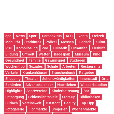
dpa
News
Sport
Coronavirus
KSC
Events
Freizeit
Mobilität
Stadtinfos
Polizei
Messen
Tierisch
Kultur
PSK
Kombilösung
Zoo
Kulinarik
Einkaufen
Tierhilfe
Bildung
Umwelt
Wetter
Badespaß
Museum
Kino
Gesundheit
Familie
Gewinnspiel
Studieren
Wochentipp
Soziales
Schule
Arbeiten
Restaurants
Verkehr
Krankenhäuser
Branchenbuch
Ratgeber
Shopping
Theater
Sehenswürdigkeiten
Innenstadt
Orte
Behörden
Adventskalender
Nachtleben
Wildparkstadion
Highlights
Sportvereine
Kinderbetreuung
Bar
Entsorgung
Schlosslichtspiele
Start-up
Bibliotheken
Durlach
Vereinswelt
Oststadt
Beauty
Top Tipp
Fotogalerie
Flohmärkte
Drogerien
Wochenmärkte