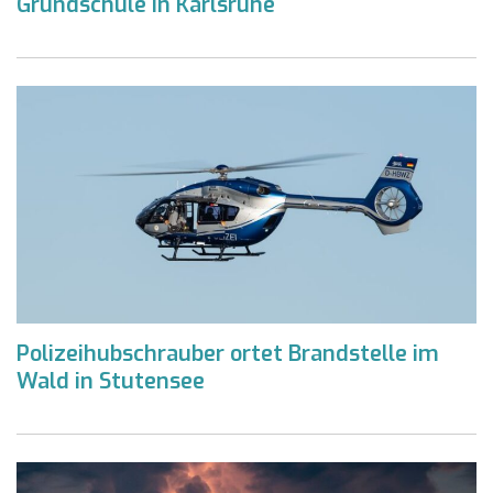
Grundschule in Karlsruhe
Polizeihubschrauber ortet Brandstelle im
Wald in Stutensee