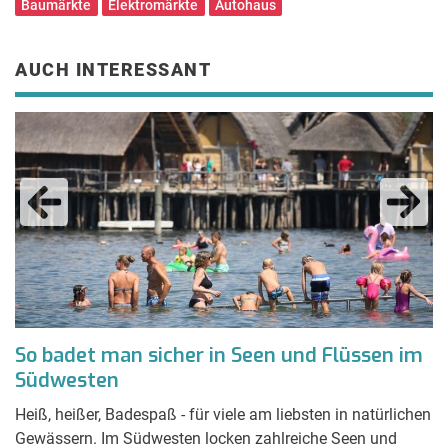
Baumärkte
Elektromärkte
Autohaus
AUCH INTERESSANT
So badet man sicher in Seen und Flüssen im
E
Südwesten
r
le
Heiß, heißer, Badespaß - für viele am liebsten in natürlichen
Tr
n
Gewässern. Im Südwesten locken zahlreiche Seen und
üb