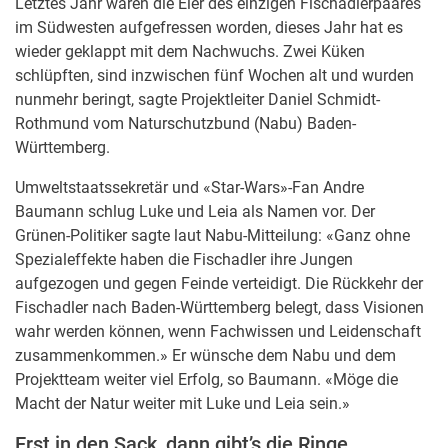
Letztes Jahr waren die Eier des einzigen Fischadlerpaares
im Südwesten aufgefressen worden, dieses Jahr hat es
wieder geklappt mit dem Nachwuchs. Zwei Küken
schlüpften, sind inzwischen fünf Wochen alt und wurden
nunmehr beringt, sagte Projektleiter Daniel Schmidt-
Rothmund vom Naturschutzbund (Nabu) Baden-
Württemberg.
Umweltstaatssekretär und «Star-Wars»-Fan Andre
Baumann schlug Luke und Leia als Namen vor. Der
Grünen-Politiker sagte laut Nabu-Mitteilung: «Ganz ohne
Spezialeffekte haben die Fischadler ihre Jungen
aufgezogen und gegen Feinde verteidigt. Die Rückkehr der
Fischadler nach Baden-Württemberg belegt, dass Visionen
wahr werden können, wenn Fachwissen und Leidenschaft
zusammenkommen.» Er wünsche dem Nabu und dem
Projektteam weiter viel Erfolg, so Baumann. «Möge die
Macht der Natur weiter mit Luke und Leia sein.»
Erst in den Sack, dann gibt’s die Ringe