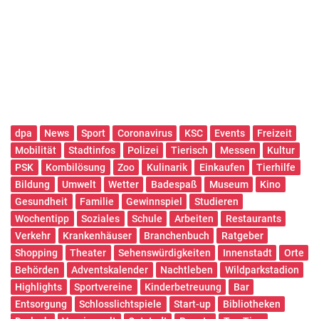
dpa
News
Sport
Coronavirus
KSC
Events
Freizeit
Mobilität
Stadtinfos
Polizei
Tierisch
Messen
Kultur
PSK
Kombilösung
Zoo
Kulinarik
Einkaufen
Tierhilfe
Bildung
Umwelt
Wetter
Badespaß
Museum
Kino
Gesundheit
Familie
Gewinnspiel
Studieren
Wochentipp
Soziales
Schule
Arbeiten
Restaurants
Verkehr
Krankenhäuser
Branchenbuch
Ratgeber
Shopping
Theater
Sehenswürdigkeiten
Innenstadt
Orte
Behörden
Adventskalender
Nachtleben
Wildparkstadion
Highlights
Sportvereine
Kinderbetreuung
Bar
Entsorgung
Schlosslichtspiele
Start-up
Bibliotheken