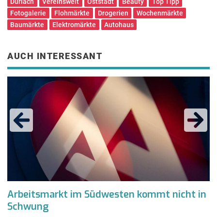
Durlach
Vereinswelt
Oststadt
Beauty
Top Tipp
Fotogalerie
Flohmärkte
Drogerien
Wochenmärkte
Baumärkte
Elektromärkte
Autohaus
AUCH INTERESSANT
Arbeitsmarkt im Südwesten kommt nicht in
N
Schwung
–