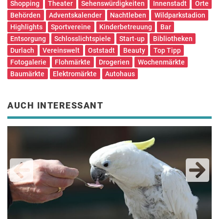
Shopping
Theater
Sehenswürdigkeiten
Innenstadt
Orte
Behörden
Adventskalender
Nachtleben
Wildparkstadion
Highlights
Sportvereine
Kinderbetreuung
Bar
Entsorgung
Schlosslichtspiele
Start-up
Bibliotheken
Durlach
Vereinswelt
Oststadt
Beauty
Top Tipp
Fotogalerie
Flohmärkte
Drogerien
Wochenmärkte
Baumärkte
Elektromärkte
Autohaus
AUCH INTERESSANT