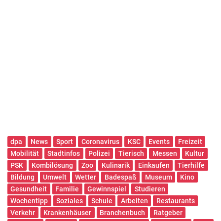
dpa
News
Sport
Coronavirus
KSC
Events
Freizeit
Mobilität
Stadtinfos
Polizei
Tierisch
Messen
Kultur
PSK
Kombilösung
Zoo
Kulinarik
Einkaufen
Tierhilfe
Bildung
Umwelt
Wetter
Badespaß
Museum
Kino
Gesundheit
Familie
Gewinnspiel
Studieren
Wochentipp
Soziales
Schule
Arbeiten
Restaurants
Verkehr
Krankenhäuser
Branchenbuch
Ratgeber