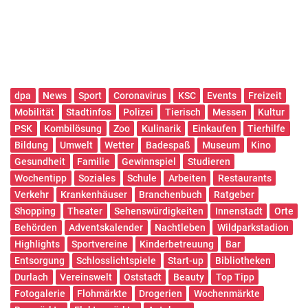
dpa
News
Sport
Coronavirus
KSC
Events
Freizeit
Mobilität
Stadtinfos
Polizei
Tierisch
Messen
Kultur
PSK
Kombilösung
Zoo
Kulinarik
Einkaufen
Tierhilfe
Bildung
Umwelt
Wetter
Badespaß
Museum
Kino
Gesundheit
Familie
Gewinnspiel
Studieren
Wochentipp
Soziales
Schule
Arbeiten
Restaurants
Verkehr
Krankenhäuser
Branchenbuch
Ratgeber
Shopping
Theater
Sehenswürdigkeiten
Innenstadt
Orte
Behörden
Adventskalender
Nachtleben
Wildparkstadion
Highlights
Sportvereine
Kinderbetreuung
Bar
Entsorgung
Schlosslichtspiele
Start-up
Bibliotheken
Durlach
Vereinswelt
Oststadt
Beauty
Top Tipp
Fotogalerie
Flohmärkte
Drogerien
Wochenmärkte