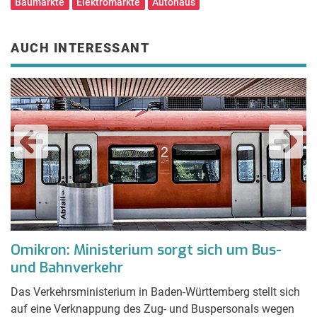
Baumärkte
Elektromärkte
Autohaus
AUCH INTERESSANT
n
Omikron: Ministerium sorgt sich um Bus-
Z
und Bahnverkehr
W
Das Verkehrsministerium in Baden-Württemberg stellt sich
En
n,
auf eine Verknappung des Zug- und Buspersonals wegen
«