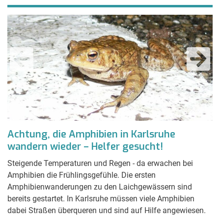
Achtung, die Amphibien in Karlsruhe
E
wandern wieder – Helfer gesucht!
K
Steigende Temperaturen und Regen - da erwachen bei
A
Amphibien die Frühlingsgefühle. Die ersten
B
Amphibienwanderungen zu den Laichgewässern sind
Mü
bereits gestartet. In Karlsruhe müssen viele Amphibien
(2
dabei Straßen überqueren und sind auf Hilfe angewiesen.
Er