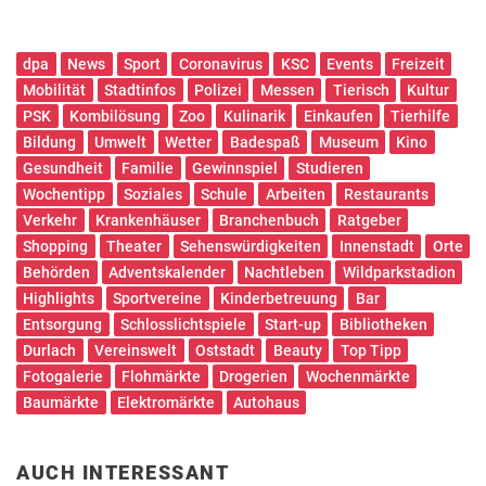
dpa
News
Sport
Coronavirus
KSC
Events
Freizeit
Mobilität
Stadtinfos
Polizei
Messen
Tierisch
Kultur
PSK
Kombilösung
Zoo
Kulinarik
Einkaufen
Tierhilfe
Bildung
Umwelt
Wetter
Badespaß
Museum
Kino
Gesundheit
Familie
Gewinnspiel
Studieren
Wochentipp
Soziales
Schule
Arbeiten
Restaurants
Verkehr
Krankenhäuser
Branchenbuch
Ratgeber
Shopping
Theater
Sehenswürdigkeiten
Innenstadt
Orte
Behörden
Adventskalender
Nachtleben
Wildparkstadion
Highlights
Sportvereine
Kinderbetreuung
Bar
Entsorgung
Schlosslichtspiele
Start-up
Bibliotheken
Durlach
Vereinswelt
Oststadt
Beauty
Top Tipp
Fotogalerie
Flohmärkte
Drogerien
Wochenmärkte
Baumärkte
Elektromärkte
Autohaus
AUCH INTERESSANT