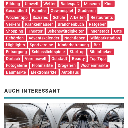
Bildung
Umwelt
Wetter
Badespaß
Museum
Kino
Gesundheit
Familie
Gewinnspiel
Studieren
Wochentipp
Soziales
Schule
Arbeiten
Restaurants
Verkehr
Krankenhäuser
Branchenbuch
Ratgeber
Shopping
Theater
Sehenswürdigkeiten
Innenstadt
Orte
Behörden
Adventskalender
Nachtleben
Wildparkstadion
Highlights
Sportvereine
Kinderbetreuung
Bar
Entsorgung
Schlosslichtspiele
Start-up
Bibliotheken
Durlach
Vereinswelt
Oststadt
Beauty
Top Tipp
Fotogalerie
Flohmärkte
Drogerien
Wochenmärkte
Baumärkte
Elektromärkte
Autohaus
AUCH INTERESSANT