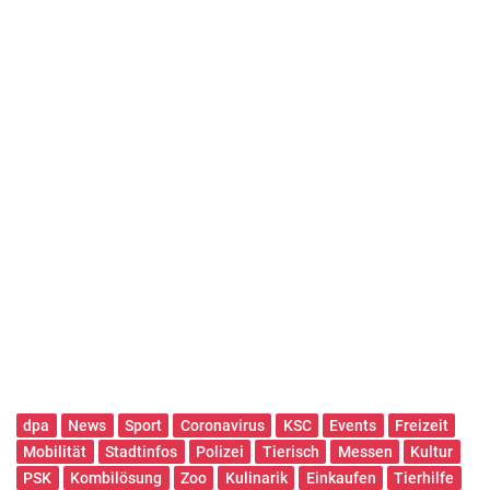
dpa
News
Sport
Coronavirus
KSC
Events
Freizeit
Mobilität
Stadtinfos
Polizei
Tierisch
Messen
Kultur
PSK
Kombilösung
Zoo
Kulinarik
Einkaufen
Tierhilfe