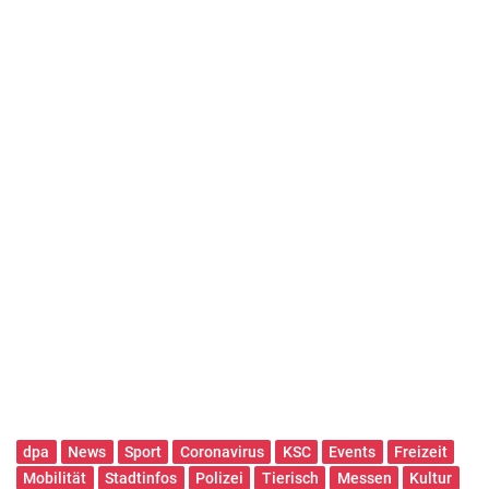
dpa
News
Sport
Coronavirus
KSC
Events
Freizeit
Mobilität
Stadtinfos
Polizei
Tierisch
Messen
Kultur