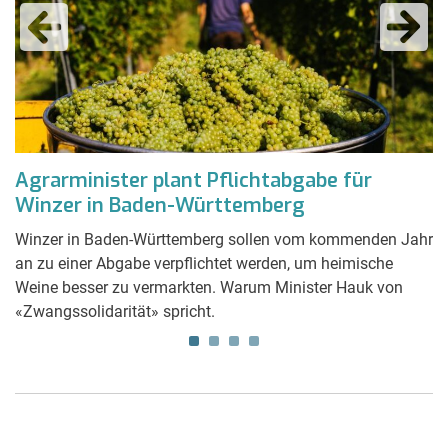
Agrarminister plant Pflichtabgabe für
G
Winzer in Baden-Württemberg
a
Winzer in Baden-Württemberg sollen vom kommenden Jahr
Di
an zu einer Abgabe verpflichtet werden, um heimische
Di
r
Weine besser zu vermarkten. Warum Minister Hauk von
T
«Zwangssolidarität» spricht.
ge