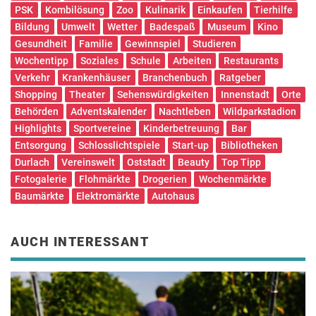
PSK
Kombilösung
Zoo
Kulinarik
Einkaufen
Tierhilfe
Bildung
Umwelt
Wetter
Badespaß
Museum
Kino
Gesundheit
Familie
Gewinnspiel
Studieren
Wochentipp
Soziales
Schule
Arbeiten
Restaurants
Verkehr
Krankenhäuser
Branchenbuch
Ratgeber
Shopping
Theater
Sehenswürdigkeiten
Innenstadt
Orte
Behörden
Adventskalender
Nachtleben
Wildparkstadion
Highlights
Sportvereine
Kinderbetreuung
Bar
Entsorgung
Schlosslichtspiele
Start-up
Bibliotheken
Durlach
Vereinswelt
Oststadt
Beauty
Top Tipp
Fotogalerie
Flohmärkte
Drogerien
Wochenmärkte
Baumärkte
Elektromärkte
Autohaus
AUCH INTERESSANT