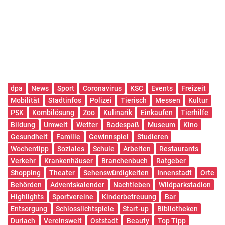
dpa
News
Sport
Coronavirus
KSC
Events
Freizeit
Mobilität
Stadtinfos
Polizei
Tierisch
Messen
Kultur
PSK
Kombilösung
Zoo
Kulinarik
Einkaufen
Tierhilfe
Bildung
Umwelt
Wetter
Badespaß
Museum
Kino
Gesundheit
Familie
Gewinnspiel
Studieren
Wochentipp
Soziales
Schule
Arbeiten
Restaurants
Verkehr
Krankenhäuser
Branchenbuch
Ratgeber
Shopping
Theater
Sehenswürdigkeiten
Innenstadt
Orte
Behörden
Adventskalender
Nachtleben
Wildparkstadion
Highlights
Sportvereine
Kinderbetreuung
Bar
Entsorgung
Schlosslichtspiele
Start-up
Bibliotheken
Durlach
Vereinswelt
Oststadt
Beauty
Top Tipp