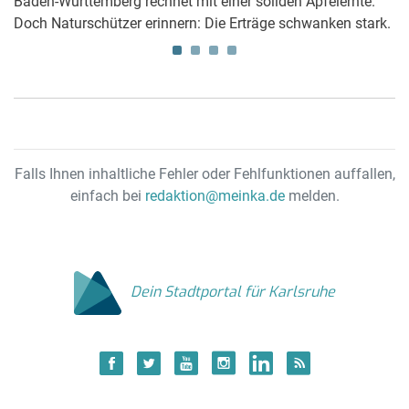
Baden-Württemberg rechnet mit einer soliden Apfelernte.
D
Doch Naturschützer erinnern: Die Erträge schwanken stark.
un
be
Falls Ihnen inhaltliche Fehler oder Fehlfunktionen auffallen,
einfach bei
redaktion@meinka.de
melden.
Dein Stadtportal für Karlsruhe