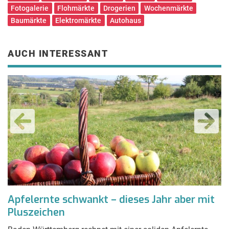
Fotogalerie
Flohmärkte
Drogerien
Wochenmärkte
Baumärkte
Elektromärkte
Autohaus
AUCH INTERESSANT
Apfelernte schwankt – dieses Jahr aber mit
3
Pluszeichen
B