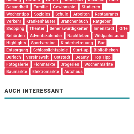
Gesundheit
Familie
Gewinnspiel
Studieren
Wochentipp
Soziales
Schule
Arbeiten
Restaurants
Verkehr
Krankenhäuser
Branchenbuch
Ratgeber
Shopping
Theater
Sehenswürdigkeiten
Innenstadt
Orte
Behörden
Adventskalender
Nachtleben
Wildparkstadion
Highlights
Sportvereine
Kinderbetreuung
Bar
Entsorgung
Schlosslichtspiele
Start-up
Bibliotheken
Durlach
Vereinswelt
Oststadt
Beauty
Top Tipp
Fotogalerie
Flohmärkte
Drogerien
Wochenmärkte
Baumärkte
Elektromärkte
Autohaus
AUCH INTERESSANT