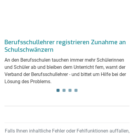
Berufsschullehrer registrieren Zunahme an
T
Schulschwänzern
F
t.
An den Berufsschulen tauchen immer mehr Schülerinnen
Z
und Schüler ab und bleiben dem Unterricht fern, warnt der
in
?
Verband der Berufsschullehrer - und bittet um Hilfe bei der
Re
Lösung des Problems.
Falls Ihnen inhaltliche Fehler oder Fehlfunktionen auffallen,