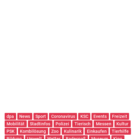
dpa
News
Sport
Coronavirus
KSC
Events
Freizeit
Mobilität
Stadtinfos
Polizei
Tierisch
Messen
Kultur
PSK
Kombilösung
Zoo
Kulinarik
Einkaufen
Tierhilfe
Bildung
Umwelt
Wetter
Badespaß
Museum
Kino