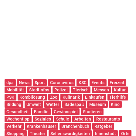
dpa
News
Sport
Coronavirus
KSC
Events
Freizeit
Mobilität
Stadtinfos
Polizei
Tierisch
Messen
Kultur
PSK
Kombilösung
Zoo
Kulinarik
Einkaufen
Tierhilfe
Bildung
Umwelt
Wetter
Badespaß
Museum
Kino
Gesundheit
Familie
Gewinnspiel
Studieren
Wochentipp
Soziales
Schule
Arbeiten
Restaurants
Verkehr
Krankenhäuser
Branchenbuch
Ratgeber
Shopping
Theater
Sehenswürdigkeiten
Innenstadt
Orte