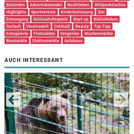
Behörden
Adventskalender
Nachtleben
Wildparkstadion
Highlights
Sportvereine
Kinderbetreuung
Bar
Entsorgung
Schlosslichtspiele
Start-up
Bibliotheken
Durlach
Vereinswelt
Oststadt
Beauty
Top Tipp
Fotogalerie
Flohmärkte
Drogerien
Wochenmärkte
Baumärkte
Elektromärkte
Autohaus
AUCH INTERESSANT