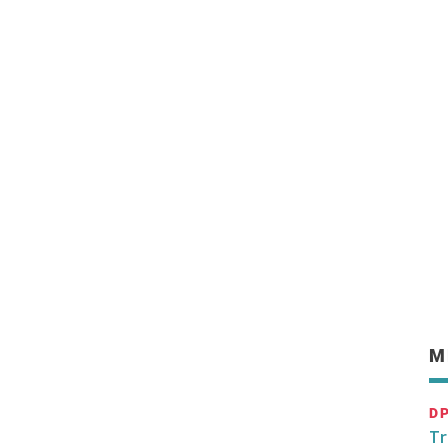
M
D
Tr