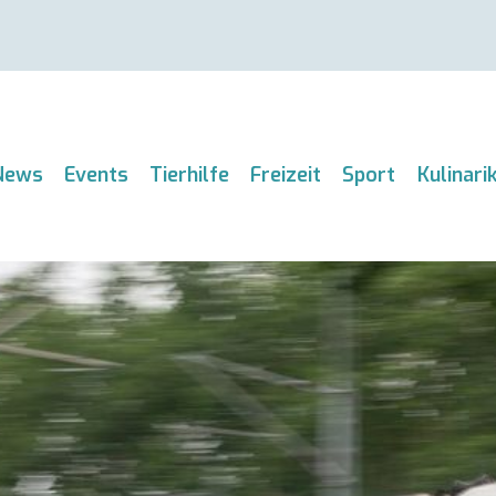
News
Events
Tierhilfe
Freizeit
Sport
Kulinari