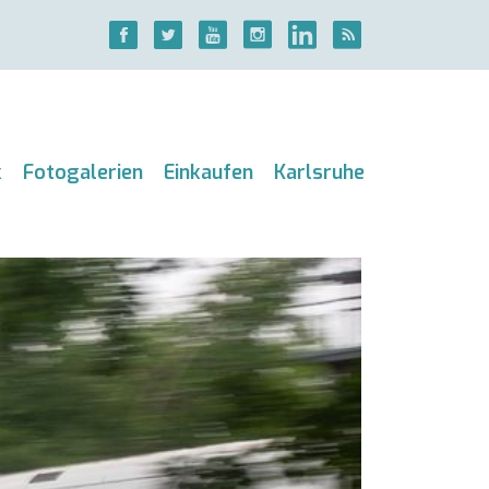
k
Fotogalerien
Einkaufen
Karlsruhe