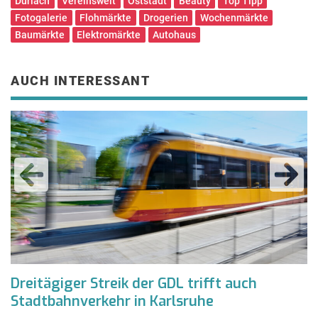
Durlach
Vereinswelt
Oststadt
Beauty
Top Tipp
Fotogalerie
Flohmärkte
Drogerien
Wochenmärkte
Baumärkte
Elektromärkte
Autohaus
AUCH INTERESSANT
e
Dreitägiger Streik der GDL trifft auch
V
Stadtbahnverkehr in Karlsruhe
V