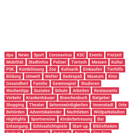
dpa
News
Sport
Coronavirus
KSC
Events
Freizeit
Mobilität
Stadtinfos
Polizei
Tierisch
Messen
Kultur
PSK
Kombilösung
Zoo
Kulinarik
Einkaufen
Tierhilfe
Bildung
Umwelt
Wetter
Badespaß
Museum
Kino
Gesundheit
Familie
Gewinnspiel
Studieren
Wochentipp
Soziales
Schule
Arbeiten
Restaurants
Verkehr
Krankenhäuser
Branchenbuch
Ratgeber
Shopping
Theater
Sehenswürdigkeiten
Innenstadt
Orte
Behörden
Adventskalender
Nachtleben
Wildparkstadion
Highlights
Sportvereine
Kinderbetreuung
Bar
Entsorgung
Schlosslichtspiele
Start-up
Bibliotheken