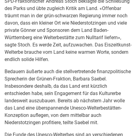
SPD-Fraktionschef Andreas Stoch beklagte die Schließung
des Parks und übte zugleich Kritik am Land. «Offenbar
träumt man in der grün-schwarzen Regierung immer noch
davon, dass ein kleiner Ort wie Niederstotzingen und viele
private Gönner und Sponsoren dem Land Baden-
Württemberg eine Welterbestätte zum Nulltarif liefern»,
sagte Stoch. Es werde Zeit, aufzuwachen. Das Eiszeitkunst-
Welterbe brauche vom Land keine warmen Worte, sondern
endlich solide Hilfen.
Bedauern äußerte auch die stellvertretende finanzpolitische
Sprecherin der Grünen-Fraktion, Barbara Saebel.
Insbesondere deshalb, da das Land erst kürzlich
entschieden habe, sein Engagement für das Kulturerbe
landesweit auszubauen. Bereits ab nächstem Jahr wolle
das Land eine überspannende Unesco-Welterbestätten-
Konzeption auflegen, von dem mittelbar auch
Niederstotzingen profitiere, teilte Saebel mit.
Die Funde des Unesco-Welterbes sind an verschiedenen