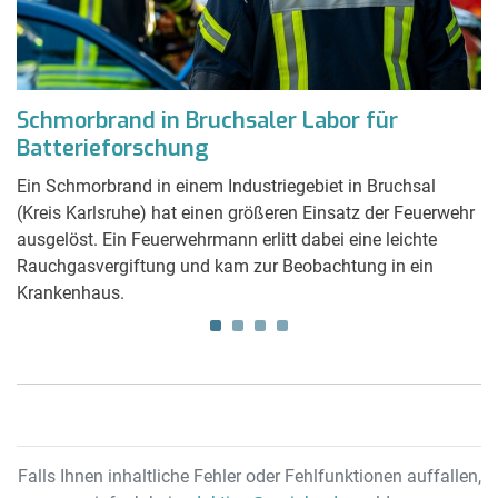
Schmorbrand in Bruchsaler Labor für
L
Batterieforschung
B
H
and
Ein Schmorbrand in einem Industriegebiet in Bruchsal
(Kreis Karlsruhe) hat einen größeren Einsatz der Feuerwehr
Ei
e
ausgelöst. Ein Feuerwehrmann erlitt dabei eine leichte
Me
lt.
Rauchgasvergiftung und kam zur Beobachtung in ein
ve
Krankenhaus.
Falls Ihnen inhaltliche Fehler oder Fehlfunktionen auffallen,