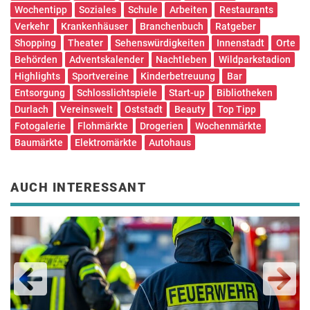
Wochentipp
Soziales
Schule
Arbeiten
Restaurants
Verkehr
Krankenhäuser
Branchenbuch
Ratgeber
Shopping
Theater
Sehenswürdigkeiten
Innenstadt
Orte
Behörden
Adventskalender
Nachtleben
Wildparkstadion
Highlights
Sportvereine
Kinderbetreuung
Bar
Entsorgung
Schlosslichtspiele
Start-up
Bibliotheken
Durlach
Vereinswelt
Oststadt
Beauty
Top Tipp
Fotogalerie
Flohmärkte
Drogerien
Wochenmärkte
Baumärkte
Elektromärkte
Autohaus
AUCH INTERESSANT