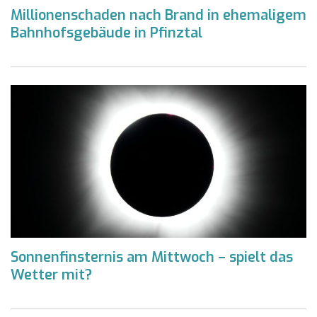
Millionenschaden nach Brand in ehemaligem
Bahnhofsgebäude in Pfinztal
Sonnenfinsternis am Mittwoch – spielt das
Wetter mit?