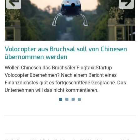
Volocopter aus Bruchsal soll von Chinesen
W
übernommen werden
s
Wollen Chinesen das Bruchsaler Flugtaxi-Startup
D
Volocopter übernehmen? Nach einem Bericht eines
an
Finanzdienstes gibt es fortgeschrittene Gespräche. Das
Sc
Unternehmen will das nicht kommentieren.