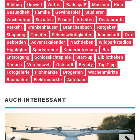
Bildung
Umwelt
Wetter
Badespaß
Museum
Kino
Gesundheit
Familie
Gewinnspiel
Studieren
Wochentipp
Soziales
Schule
Arbeiten
Restaurants
Verkehr
Krankenhäuser
Branchenbuch
Ratgeber
Shopping
Theater
Sehenswürdigkeiten
Innenstadt
Orte
Behörden
Adventskalender
Nachtleben
Wildparkstadion
Highlights
Sportvereine
Kinderbetreuung
Bar
Entsorgung
Schlosslichtspiele
Start-up
Bibliotheken
Durlach
Vereinswelt
Oststadt
Beauty
Top Tipp
Fotogalerie
Flohmärkte
Drogerien
Wochenmärkte
Baumärkte
Elektromärkte
Autohaus
AUCH INTERESSANT