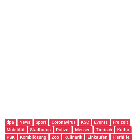
dpa
News
Sport
Coronavirus
KSC
Events
Freizeit
Mobilität
Stadtinfos
Polizei
Messen
Tierisch
Kultur
PSK
Kombilösung
Zoo
Kulinarik
Einkaufen
Tierhilfe