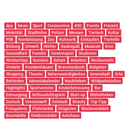
dpa
News
Sport
Coronavirus
KSC
Events
Freizeit
Mobilität
Stadtinfos
Polizei
Messen
Tierisch
Kultur
PSK
Kombilösung
Zoo
Kulinarik
Einkaufen
Tierhilfe
Bildung
Umwelt
Wetter
Badespaß
Museum
Kino
Gesundheit
Familie
Gewinnspiel
Studieren
Wochentipp
Soziales
Schule
Arbeiten
Restaurants
Verkehr
Krankenhäuser
Branchenbuch
Ratgeber
Shopping
Theater
Sehenswürdigkeiten
Innenstadt
Orte
Behörden
Adventskalender
Nachtleben
Wildparkstadion
Highlights
Sportvereine
Kinderbetreuung
Bar
Entsorgung
Schlosslichtspiele
Start-up
Bibliotheken
Durlach
Vereinswelt
Oststadt
Beauty
Top Tipp
Fotogalerie
Flohmärkte
Drogerien
Wochenmärkte
Baumärkte
Elektromärkte
Autohaus