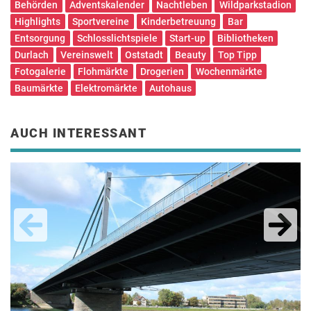
Behörden
Adventskalender
Nachtleben
Wildparkstadion
Highlights
Sportvereine
Kinderbetreuung
Bar
Entsorgung
Schlosslichtspiele
Start-up
Bibliotheken
Durlach
Vereinswelt
Oststadt
Beauty
Top Tipp
Fotogalerie
Flohmärkte
Drogerien
Wochenmärkte
Baumärkte
Elektromärkte
Autohaus
AUCH INTERESSANT