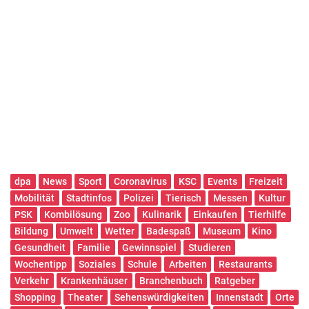
dpa
News
Sport
Coronavirus
KSC
Events
Freizeit
Mobilität
Stadtinfos
Polizei
Tierisch
Messen
Kultur
PSK
Kombilösung
Zoo
Kulinarik
Einkaufen
Tierhilfe
Bildung
Umwelt
Wetter
Badespaß
Museum
Kino
Gesundheit
Familie
Gewinnspiel
Studieren
Wochentipp
Soziales
Schule
Arbeiten
Restaurants
Verkehr
Krankenhäuser
Branchenbuch
Ratgeber
Shopping
Theater
Sehenswürdigkeiten
Innenstadt
Orte