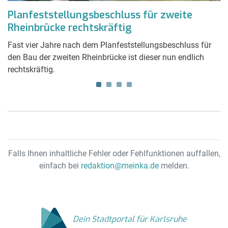
Planfeststellungsbeschluss für zweite
L
Rheinbrücke rechtskräftig
K
Fast vier Jahre nach dem Planfeststellungsbeschluss für
Mi
t
den Bau der zweiten Rheinbrücke ist dieser nun endlich
p
rechtskräftig.
hi
nu
fü
Falls Ihnen inhaltliche Fehler oder Fehlfunktionen auffallen,
einfach bei
redaktion@meinka.de
melden.
Dein Stadtportal für Karlsruhe