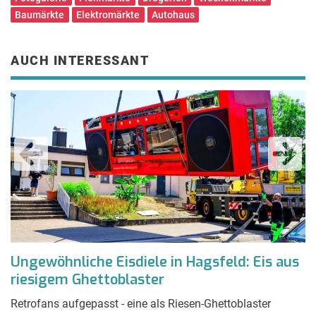
Baumärkte
Elektromärkte
Autohaus
AUCH INTERESSANT
Ungewöhnliche Eisdiele in Hagsfeld: Eis aus
„
riesigem Ghettoblaster
P
Retrofans aufgepasst - eine als Riesen-Ghettoblaster
R