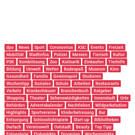
dpa
News
Sport
Coronavirus
KSC
Events
Freizeit
Mobilität
Stadtinfos
Polizei
Messen
Tierisch
Kultur
PSK
Kombilösung
Zoo
Kulinarik
Einkaufen
Tierhilfe
Bildung
Umwelt
Wetter
Badespaß
Museum
Kino
Gesundheit
Familie
Gewinnspiel
Studieren
Wochentipp
Soziales
Schule
Arbeiten
Restaurants
Verkehr
Krankenhäuser
Branchenbuch
Ratgeber
Shopping
Theater
Sehenswürdigkeiten
Innenstadt
Orte
Behörden
Adventskalender
Nachtleben
Wildparkstadion
Highlights
Sportvereine
Kinderbetreuung
Bar
Entsorgung
Schlosslichtspiele
Start-up
Bibliotheken
Durlach
Vereinswelt
Oststadt
Beauty
Top Tipp
Fotogalerie
Flohmärkte
Drogerien
Wochenmärkte