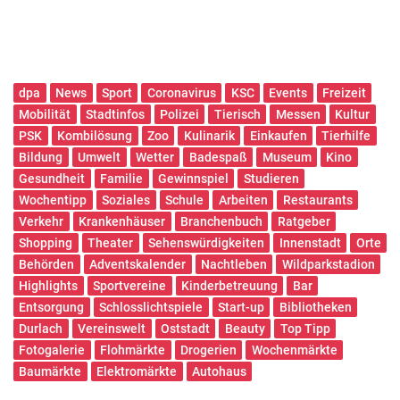
dpa
News
Sport
Coronavirus
KSC
Events
Freizeit
Mobilität
Stadtinfos
Polizei
Tierisch
Messen
Kultur
PSK
Kombilösung
Zoo
Kulinarik
Einkaufen
Tierhilfe
Bildung
Umwelt
Wetter
Badespaß
Museum
Kino
Gesundheit
Familie
Gewinnspiel
Studieren
Wochentipp
Soziales
Schule
Arbeiten
Restaurants
Verkehr
Krankenhäuser
Branchenbuch
Ratgeber
Shopping
Theater
Sehenswürdigkeiten
Innenstadt
Orte
Behörden
Adventskalender
Nachtleben
Wildparkstadion
Highlights
Sportvereine
Kinderbetreuung
Bar
Entsorgung
Schlosslichtspiele
Start-up
Bibliotheken
Durlach
Vereinswelt
Oststadt
Beauty
Top Tipp
Fotogalerie
Flohmärkte
Drogerien
Wochenmärkte
Baumärkte
Elektromärkte
Autohaus