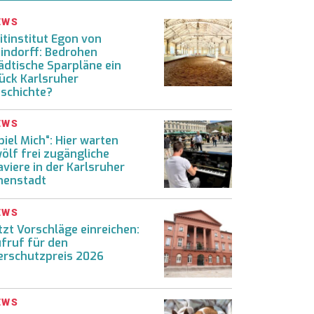
EWS
itinstitut Egon von
indorff: Bedrohen
ädtische Sparpläne ein
ück Karlsruher
schichte?
EWS
piel Mich“: Hier warten
ölf frei zugängliche
aviere in der Karlsruher
nenstadt
EWS
tzt Vorschläge einreichen:
fruf für den
erschutzpreis 2026
EWS