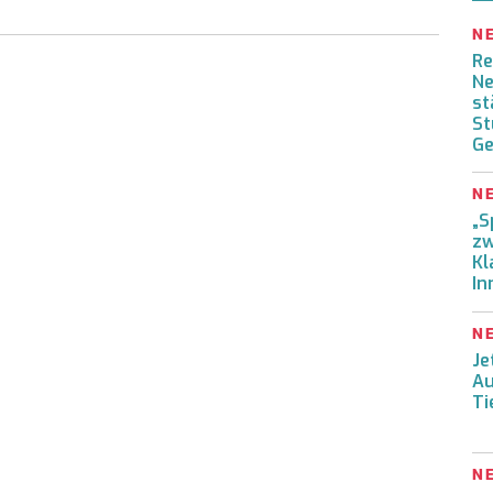
N
Re
Ne
st
St
Ge
N
„S
zw
Kl
In
N
Je
Au
Ti
N