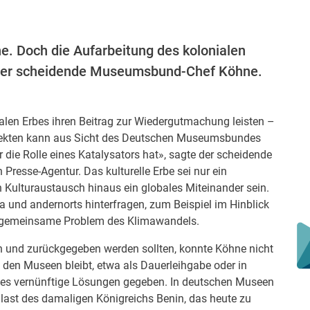
e. Doch die Aufarbeitung des kolonialen
 der scheidende Museumsbund-Chef Köhne.
alen Erbes ihren Beitrag zur Wiedergutmachung leisten –
jekten kann aus Sicht des Deutschen Museumsbundes
r die Rolle eines Katalysators hat», sagte der scheidende
resse-Agentur. Das kulturelle Erbe sei nur ein
n Kulturaustausch hinaus ein globales Miteinander sein.
a und andernorts hinterfragen, zum Beispiel im Hinblick
as gemeinsame Problem des Klimawandels.
rn und zurückgegeben werden sollten, konnte Köhne nicht
in den Museen bleibt, etwa als Dauerleihgabe oder in
e es vernünftige Lösungen gegeben. In deutschen Museen
last des damaligen Königreichs Benin, das heute zu