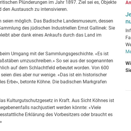
ritischen Plünderungen im Jahr 1897. Ziel sei es, Objekte
An
den Austausch zu intensivieren.
J
nu
rn seien möglich. Das Badische Landesmuseum, dessen
-Sammlung des jüdischen Industriellen Ernst Gallinek: Sie
In
 bleibt aber dank eines Ankaufs durch das Land im
Fa
We
Me
ng beim Umgang mit der Sammlungsgeschichte. «Es ist
Maßstäben umzuschreiben.» So sei aus der sogenannten
Wi
lich auf dem Schlachtfeld erbeutet worden. Von 600
Si
eien dies aber nur wenige. «Das ist ein historischer
ales Erbe», betonte Köhne. Die badischen Markgrafen
das Kulturgutschutzgesetz in Kraft. Aus Sicht Köhnes ist
gegebenenfalls nachjustiert werden könnte: «Viele
esstattliche Erklärung des Vorbesitzers oder braucht es
»