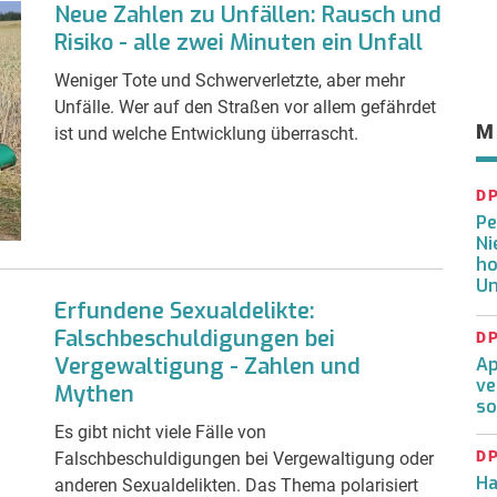
Neue Zahlen zu Unfällen: Rausch und
Risiko - alle zwei Minuten ein Unfall
Weniger Tote und Schwerverletzte, aber mehr
Unfälle. Wer auf den Straßen vor allem gefährdet
M
ist und welche Entwicklung überrascht.
D
Pe
Ni
ho
U
Erfundene Sexualdelikte:
Falschbeschuldigungen bei
D
Vergewaltigung - Zahlen und
Ap
ve
Mythen
so
Es gibt nicht viele Fälle von
D
Falschbeschuldigungen bei Vergewaltigung oder
Ha
anderen Sexualdelikten. Das Thema polarisiert