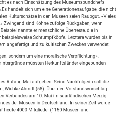
raucht es nach Einschätzung des Museumsbundchefs
 «Es handelt sich um eine Generationenaufgabe, die nicht
nialen Kulturschätze in den Museen seien Raubgut. «Vieles
t.» Zwingend sind Köhne zufolge Rückgaben, wenn
 Beispiel nannte er menschliche Überreste, die in
beispielsweise Schrumpfköpfe. Letztere wurden bis in
rn angefertigt und zu kultischen Zwecken verwendet.
ragen, sondern um eine moralische Verpflichtung»,
bshintergründe müssten Herkunftsländer eingebunden
 Anfang Mai aufgeben. Seine Nachfolgerin soll die
, Wiebke Ahrndt (58). Über den Vorstandsvorschlag
enden Verbandes am 10. Mai im saarländischen Merzig.
ndes der Museen in Deutschland. In seiner Zeit wurde
uf heute 4000 Mitglieder (1150 Museen und