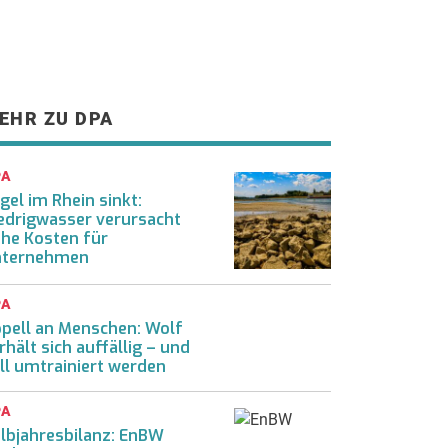
EHR ZU DPA
PA
gel im Rhein sinkt:
edrigwasser verursacht
he Kosten für
nternehmen
PA
pell an Menschen: Wolf
rhält sich auffällig – und
ll umtrainiert werden
PA
lbjahresbilanz: EnBW