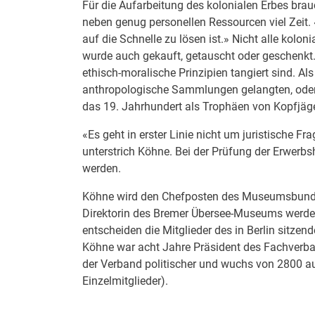
Für die Aufarbeitung des kolonialen Erbes b
neben genug personellen Ressourcen viel Zeit.
auf die Schnelle zu lösen ist.» Nicht alle kolo
wurde auch gekauft, getauscht oder geschenk
ethisch-moralische Prinzipien tangiert sind. Als
anthropologische Sammlungen gelangten, oder 
das 19. Jahrhundert als Trophäen von Kopfjäge
«Es geht in erster Linie nicht um juristische F
unterstrich Köhne. Bei der Prüfung der Erwer
werden.
Köhne wird den Chefposten des Museumsbundes
Direktorin des Bremer Übersee-Museums werden
entscheiden die Mitglieder des in Berlin sitz
Köhne war acht Jahre Präsident des Fachverba
der Verband politischer und wuchs von 2800 a
Einzelmitglieder).