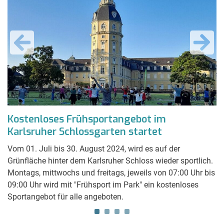
Kostenloses Frühsportangebot im
T
Karlsruher Schlossgarten startet
s
V
Vom 01. Juli bis 30. August 2024, wird es auf der
Grünfläche hinter dem Karlsruher Schloss wieder sportlich.
m
Da
Montags, mittwochs und freitags, jeweils von 07:00 Uhr bis
Al
09:00 Uhr wird mit "Frühsport im Park" ein kostenloses
ße
(A
Sportangebot für alle angeboten.
,
be
Bü