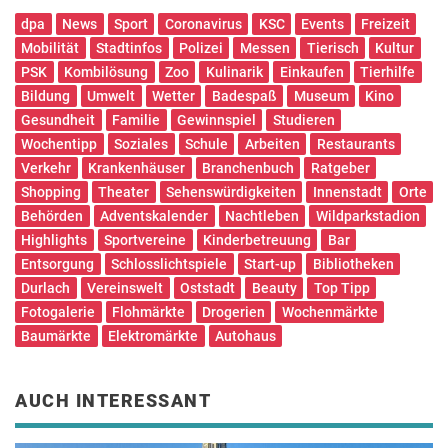
dpa
News
Sport
Coronavirus
KSC
Events
Freizeit
Mobilität
Stadtinfos
Polizei
Messen
Tierisch
Kultur
PSK
Kombilösung
Zoo
Kulinarik
Einkaufen
Tierhilfe
Bildung
Umwelt
Wetter
Badespaß
Museum
Kino
Gesundheit
Familie
Gewinnspiel
Studieren
Wochentipp
Soziales
Schule
Arbeiten
Restaurants
Verkehr
Krankenhäuser
Branchenbuch
Ratgeber
Shopping
Theater
Sehenswürdigkeiten
Innenstadt
Orte
Behörden
Adventskalender
Nachtleben
Wildparkstadion
Highlights
Sportvereine
Kinderbetreuung
Bar
Entsorgung
Schlosslichtspiele
Start-up
Bibliotheken
Durlach
Vereinswelt
Oststadt
Beauty
Top Tipp
Fotogalerie
Flohmärkte
Drogerien
Wochenmärkte
Baumärkte
Elektromärkte
Autohaus
AUCH INTERESSANT