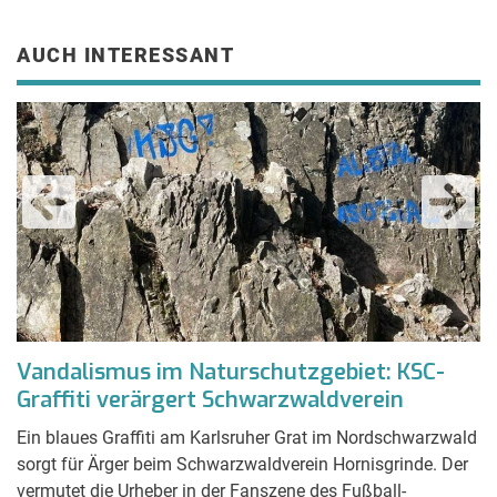
AUCH INTERESSANT
Vandalismus im Naturschutzgebiet: KSC-
U
Graffiti verärgert Schwarzwaldverein
R
Ein blaues Graffiti am Karlsruher Grat im Nordschwarzwald
Di
sorgt für Ärger beim Schwarzwaldverein Hornisgrinde. Der
A
vermutet die Urheber in der Fanszene des Fußball-
Au
,