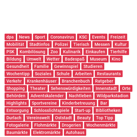
dpa
News
Sport
Coronavirus
KSC
Events
Freizeit
Mobilität
Stadtinfos
Polizei
Tierisch
Messen
Kultur
PSK
Kombilösung
Zoo
Kulinarik
Einkaufen
Tierhilfe
Bildung
Umwelt
Wetter
Badespaß
Museum
Kino
Gesundheit
Familie
Gewinnspiel
Studieren
Wochentipp
Soziales
Schule
Arbeiten
Restaurants
Verkehr
Krankenhäuser
Branchenbuch
Ratgeber
Shopping
Theater
Sehenswürdigkeiten
Innenstadt
Orte
Behörden
Adventskalender
Nachtleben
Wildparkstadion
Highlights
Sportvereine
Kinderbetreuung
Bar
Entsorgung
Schlosslichtspiele
Start-up
Bibliotheken
Durlach
Vereinswelt
Oststadt
Beauty
Top Tipp
Fotogalerie
Flohmärkte
Drogerien
Wochenmärkte
Baumärkte
Elektromärkte
Autohaus