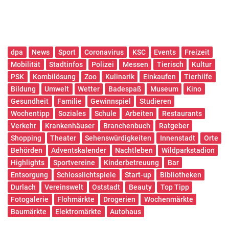
dpa
News
Sport
Coronavirus
KSC
Events
Freizeit
Mobilität
Stadtinfos
Polizei
Messen
Tierisch
Kultur
PSK
Kombilösung
Zoo
Kulinarik
Einkaufen
Tierhilfe
Bildung
Umwelt
Wetter
Badespaß
Museum
Kino
Gesundheit
Familie
Gewinnspiel
Studieren
Wochentipp
Soziales
Schule
Arbeiten
Restaurants
Verkehr
Krankenhäuser
Branchenbuch
Ratgeber
Shopping
Theater
Sehenswürdigkeiten
Innenstadt
Orte
Behörden
Adventskalender
Nachtleben
Wildparkstadion
Highlights
Sportvereine
Kinderbetreuung
Bar
Entsorgung
Schlosslichtspiele
Start-up
Bibliotheken
Durlach
Vereinswelt
Oststadt
Beauty
Top Tipp
Fotogalerie
Flohmärkte
Drogerien
Wochenmärkte
Baumärkte
Elektromärkte
Autohaus