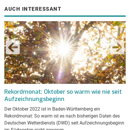
AUCH INTERESSANT
e
Rekordmonat: Oktober so warm wie nie seit
K
Aufzeichnungsbeginn
F
Der Oktober 2022 ist in Baden-Württemberg ein
Ei
Rekordmonat: So warm ist es nach bisherigen Daten des
Au
Deutschen Wetterdiensts (DWD) seit Aufzeichnungsbeginn
im Südwesten nicht gewesen.