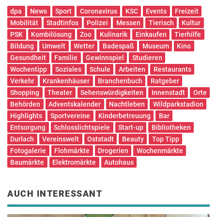
dpa
News
Sport
Coronavirus
KSC
Events
Freizeit
Mobilität
Stadtinfos
Polizei
Messen
Tierisch
Kultur
PSK
Kombilösung
Zoo
Kulinarik
Einkaufen
Tierhilfe
Bildung
Umwelt
Wetter
Badespaß
Museum
Kino
Gesundheit
Familie
Gewinnspiel
Studieren
Wochentipp
Soziales
Schule
Arbeiten
Restaurants
Verkehr
Krankenhäuser
Branchenbuch
Ratgeber
Shopping
Theater
Sehenswürdigkeiten
Innenstadt
Orte
Behörden
Adventskalender
Nachtleben
Wildparkstadion
Highlights
Sportvereine
Kinderbetreuung
Bar
Entsorgung
Schlosslichtspiele
Start-up
Bibliotheken
Durlach
Vereinswelt
Oststadt
Beauty
Top Tipp
Fotogalerie
Flohmärkte
Drogerien
Wochenmärkte
Baumärkte
Elektromärkte
Autohaus
AUCH INTERESSANT