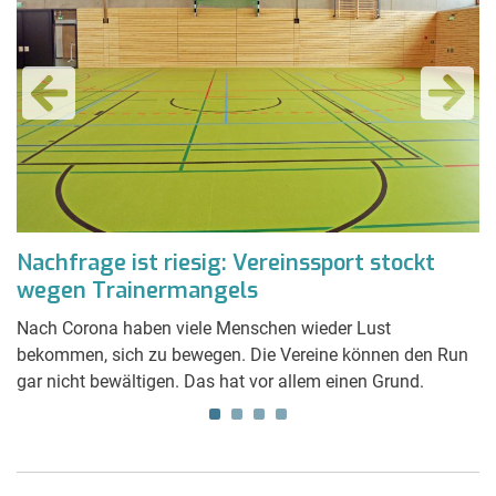
Nachfrage ist riesig: Vereinssport stockt
A
0
wegen Trainermangels
k
Nach Corona haben viele Menschen wieder Lust
Du
bekommen, sich zu bewegen. Die Vereine können den Run
er
gar nicht bewältigen. Das hat vor allem einen Grund.
ih
re