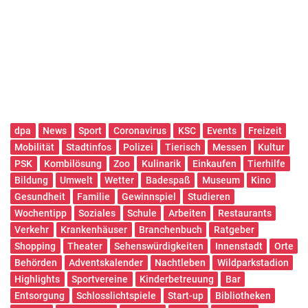
dpa
News
Sport
Coronavirus
KSC
Events
Freizeit
Mobilität
Stadtinfos
Polizei
Tierisch
Messen
Kultur
PSK
Kombilösung
Zoo
Kulinarik
Einkaufen
Tierhilfe
Bildung
Umwelt
Wetter
Badespaß
Museum
Kino
Gesundheit
Familie
Gewinnspiel
Studieren
Wochentipp
Soziales
Schule
Arbeiten
Restaurants
Verkehr
Krankenhäuser
Branchenbuch
Ratgeber
Shopping
Theater
Sehenswürdigkeiten
Innenstadt
Orte
Behörden
Adventskalender
Nachtleben
Wildparkstadion
Highlights
Sportvereine
Kinderbetreuung
Bar
Entsorgung
Schlosslichtspiele
Start-up
Bibliotheken