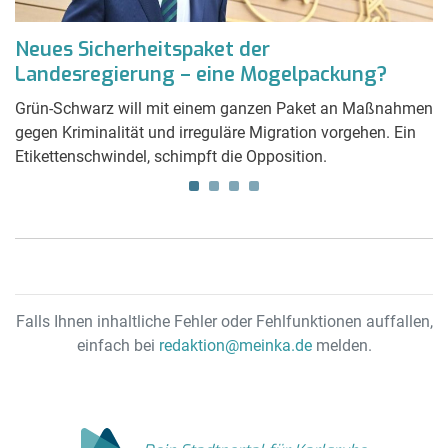
Neues Sicherheitspaket der
F
Landesregierung – eine Mogelpackung?
s
e,
Grün-Schwarz will mit einem ganzen Paket an Maßnahmen
Vi
r
gegen Kriminalität und irreguläre Migration vorgehen. Ein
Fi
Etikettenschwindel, schimpft die Opposition.
Ha
un
Falls Ihnen inhaltliche Fehler oder Fehlfunktionen auffallen,
einfach bei
redaktion@meinka.de
melden.