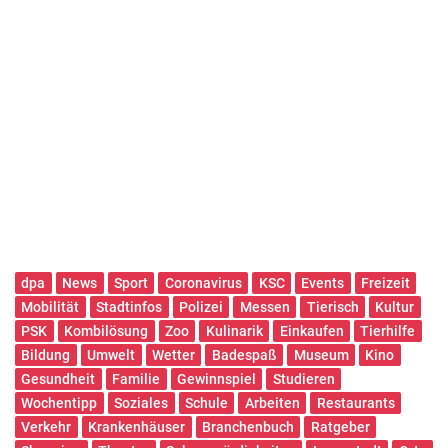
dpa
News
Sport
Coronavirus
KSC
Events
Freizeit
Mobilität
Stadtinfos
Polizei
Messen
Tierisch
Kultur
PSK
Kombilösung
Zoo
Kulinarik
Einkaufen
Tierhilfe
Bildung
Umwelt
Wetter
Badespaß
Museum
Kino
Gesundheit
Familie
Gewinnspiel
Studieren
Wochentipp
Soziales
Schule
Arbeiten
Restaurants
Verkehr
Krankenhäuser
Branchenbuch
Ratgeber