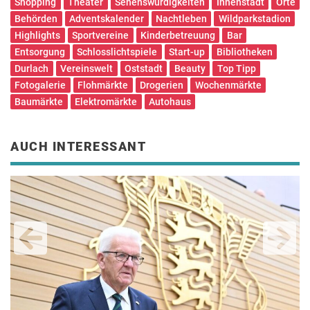
Shopping
Theater
Sehenswürdigkeiten
Innenstadt
Orte
Behörden
Adventskalender
Nachtleben
Wildparkstadion
Highlights
Sportvereine
Kinderbetreuung
Bar
Entsorgung
Schlosslichtspiele
Start-up
Bibliotheken
Durlach
Vereinswelt
Oststadt
Beauty
Top Tipp
Fotogalerie
Flohmärkte
Drogerien
Wochenmärkte
Baumärkte
Elektromärkte
Autohaus
AUCH INTERESSANT