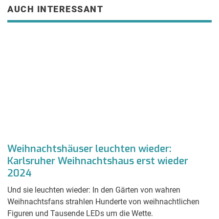
AUCH INTERESSANT
Weihnachtshäuser leuchten wieder:
E
Karlsruher Weihnachtshaus erst wieder
b
2024
Ma
u
Und sie leuchten wieder: In den Gärten von wahren
Ga
Weihnachtsfans strahlen Hunderte von weihnachtlichen
B
Figuren und Tausende LEDs um die Wette.