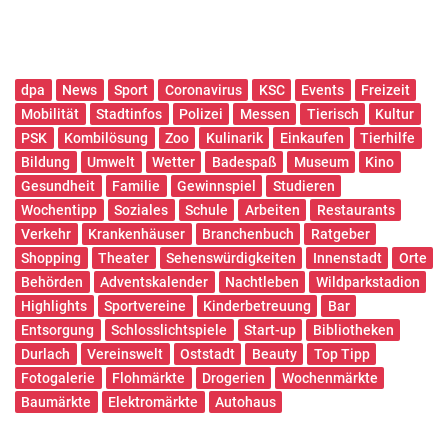
dpa
News
Sport
Coronavirus
KSC
Events
Freizeit
Mobilität
Stadtinfos
Polizei
Messen
Tierisch
Kultur
PSK
Kombilösung
Zoo
Kulinarik
Einkaufen
Tierhilfe
Bildung
Umwelt
Wetter
Badespaß
Museum
Kino
Gesundheit
Familie
Gewinnspiel
Studieren
Wochentipp
Soziales
Schule
Arbeiten
Restaurants
Verkehr
Krankenhäuser
Branchenbuch
Ratgeber
Shopping
Theater
Sehenswürdigkeiten
Innenstadt
Orte
Behörden
Adventskalender
Nachtleben
Wildparkstadion
Highlights
Sportvereine
Kinderbetreuung
Bar
Entsorgung
Schlosslichtspiele
Start-up
Bibliotheken
Durlach
Vereinswelt
Oststadt
Beauty
Top Tipp
Fotogalerie
Flohmärkte
Drogerien
Wochenmärkte
Baumärkte
Elektromärkte
Autohaus