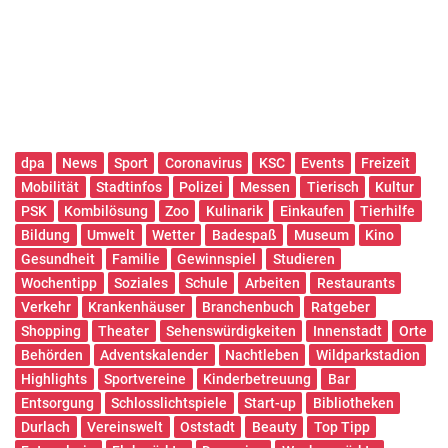
dpa
News
Sport
Coronavirus
KSC
Events
Freizeit
Mobilität
Stadtinfos
Polizei
Messen
Tierisch
Kultur
PSK
Kombilösung
Zoo
Kulinarik
Einkaufen
Tierhilfe
Bildung
Umwelt
Wetter
Badespaß
Museum
Kino
Gesundheit
Familie
Gewinnspiel
Studieren
Wochentipp
Soziales
Schule
Arbeiten
Restaurants
Verkehr
Krankenhäuser
Branchenbuch
Ratgeber
Shopping
Theater
Sehenswürdigkeiten
Innenstadt
Orte
Behörden
Adventskalender
Nachtleben
Wildparkstadion
Highlights
Sportvereine
Kinderbetreuung
Bar
Entsorgung
Schlosslichtspiele
Start-up
Bibliotheken
Durlach
Vereinswelt
Oststadt
Beauty
Top Tipp