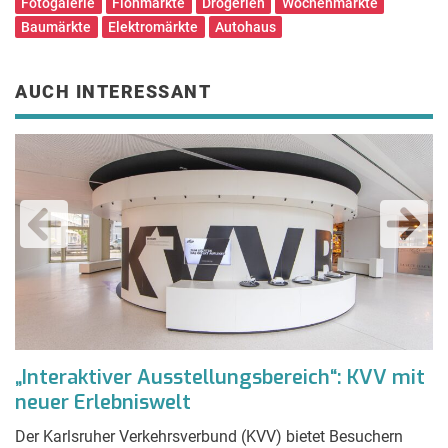
Fotogalerie
Flohmärkte
Drogerien
Wochenmärkte
Baumärkte
Elektromärkte
Autohaus
AUCH INTERESSANT
„Interaktiver Ausstellungsbereich“: KVV mit
„
neuer Erlebniswelt
N
Der Karlsruher Verkehrsverbund (KVV) bietet Besuchern
Vo