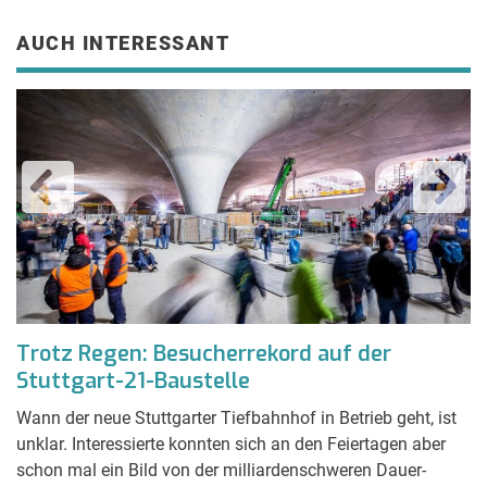
AUCH INTERESSANT
en
Trotz Regen: Besucherrekord auf der
S
Stuttgart-21-Baustelle
S
Wann der neue Stuttgarter Tiefbahnhof in Betrieb geht, ist
Tü
unklar. Interessierte konnten sich an den Feiertagen aber
Ei
schon mal ein Bild von der milliardenschweren Dauer-
A