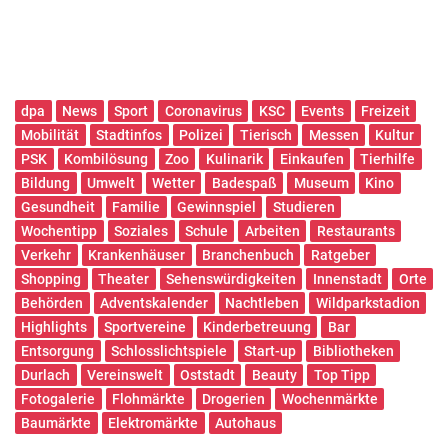
dpa
News
Sport
Coronavirus
KSC
Events
Freizeit
Mobilität
Stadtinfos
Polizei
Tierisch
Messen
Kultur
PSK
Kombilösung
Zoo
Kulinarik
Einkaufen
Tierhilfe
Bildung
Umwelt
Wetter
Badespaß
Museum
Kino
Gesundheit
Familie
Gewinnspiel
Studieren
Wochentipp
Soziales
Schule
Arbeiten
Restaurants
Verkehr
Krankenhäuser
Branchenbuch
Ratgeber
Shopping
Theater
Sehenswürdigkeiten
Innenstadt
Orte
Behörden
Adventskalender
Nachtleben
Wildparkstadion
Highlights
Sportvereine
Kinderbetreuung
Bar
Entsorgung
Schlosslichtspiele
Start-up
Bibliotheken
Durlach
Vereinswelt
Oststadt
Beauty
Top Tipp
Fotogalerie
Flohmärkte
Drogerien
Wochenmärkte
Baumärkte
Elektromärkte
Autohaus