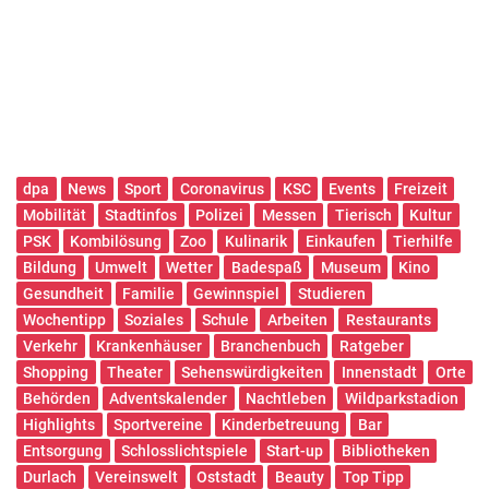
dpa
News
Sport
Coronavirus
KSC
Events
Freizeit
Mobilität
Stadtinfos
Polizei
Messen
Tierisch
Kultur
PSK
Kombilösung
Zoo
Kulinarik
Einkaufen
Tierhilfe
Bildung
Umwelt
Wetter
Badespaß
Museum
Kino
Gesundheit
Familie
Gewinnspiel
Studieren
Wochentipp
Soziales
Schule
Arbeiten
Restaurants
Verkehr
Krankenhäuser
Branchenbuch
Ratgeber
Shopping
Theater
Sehenswürdigkeiten
Innenstadt
Orte
Behörden
Adventskalender
Nachtleben
Wildparkstadion
Highlights
Sportvereine
Kinderbetreuung
Bar
Entsorgung
Schlosslichtspiele
Start-up
Bibliotheken
Durlach
Vereinswelt
Oststadt
Beauty
Top Tipp