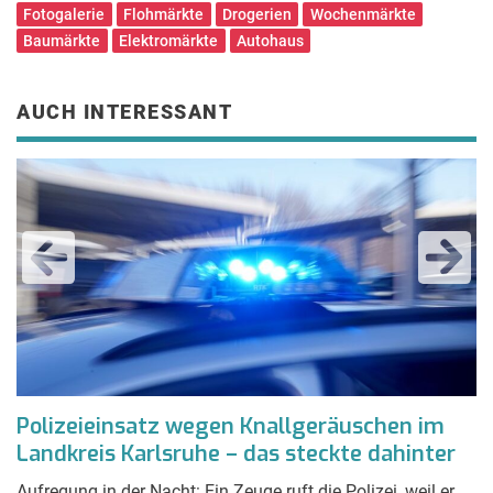
Fotogalerie
Flohmärkte
Drogerien
Wochenmärkte
Baumärkte
Elektromärkte
Autohaus
AUCH INTERESSANT
?
Polizeieinsatz wegen Knallgeräuschen im
H
Landkreis Karlsruhe – das steckte dahinter
W
t.
Aufregung in der Nacht: Ein Zeuge ruft die Polizei, weil er
D