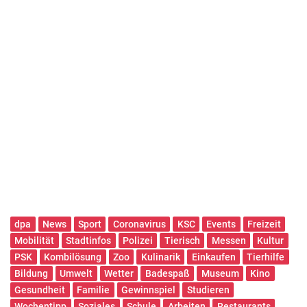
dpa
News
Sport
Coronavirus
KSC
Events
Freizeit
Mobilität
Stadtinfos
Polizei
Tierisch
Messen
Kultur
PSK
Kombilösung
Zoo
Kulinarik
Einkaufen
Tierhilfe
Bildung
Umwelt
Wetter
Badespaß
Museum
Kino
Gesundheit
Familie
Gewinnspiel
Studieren
Wochentipp
Soziales
Schule
Arbeiten
Restaurants