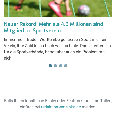
s
Neuer Rekord: Mehr als 4,3 Millionen sind
A
Mitglied im Sportverein
k
e
Immer mehr Baden-Württemberger treiben Sport in einem
De
ar
Verein, ihre Zahl ist so hoch wie noch nie. Das ist erfreulich
Ar
für die Sportverbände, bringt aber auch ein Problem mit
so
sich.
Re
Falls Ihnen inhaltliche Fehler oder Fehlfunktionen auffallen,
einfach bei
redaktion@meinka.de
melden.