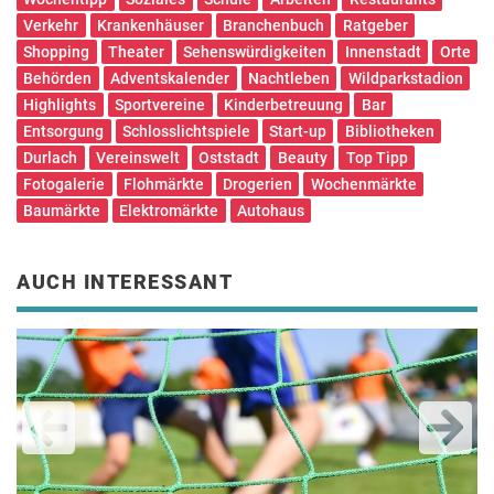
Verkehr
Krankenhäuser
Branchenbuch
Ratgeber
Shopping
Theater
Sehenswürdigkeiten
Innenstadt
Orte
Behörden
Adventskalender
Nachtleben
Wildparkstadion
Highlights
Sportvereine
Kinderbetreuung
Bar
Entsorgung
Schlosslichtspiele
Start-up
Bibliotheken
Durlach
Vereinswelt
Oststadt
Beauty
Top Tipp
Fotogalerie
Flohmärkte
Drogerien
Wochenmärkte
Baumärkte
Elektromärkte
Autohaus
AUCH INTERESSANT