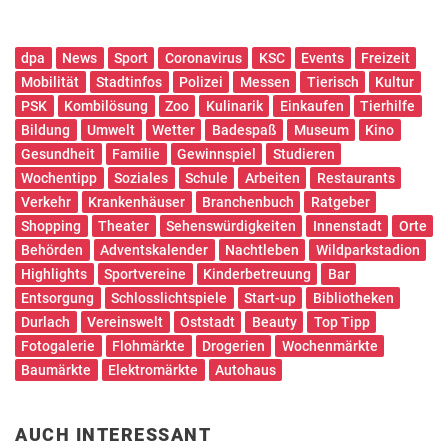
dpa
News
Sport
Coronavirus
KSC
Events
Freizeit
Mobilität
Stadtinfos
Polizei
Messen
Tierisch
Kultur
PSK
Kombilösung
Zoo
Kulinarik
Einkaufen
Tierhilfe
Bildung
Umwelt
Wetter
Badespaß
Museum
Kino
Gesundheit
Familie
Gewinnspiel
Studieren
Wochentipp
Soziales
Schule
Arbeiten
Restaurants
Verkehr
Krankenhäuser
Branchenbuch
Ratgeber
Shopping
Theater
Sehenswürdigkeiten
Innenstadt
Orte
Behörden
Adventskalender
Nachtleben
Wildparkstadion
Highlights
Sportvereine
Kinderbetreuung
Bar
Entsorgung
Schlosslichtspiele
Start-up
Bibliotheken
Durlach
Vereinswelt
Oststadt
Beauty
Top Tipp
Fotogalerie
Flohmärkte
Drogerien
Wochenmärkte
Baumärkte
Elektromärkte
Autohaus
AUCH INTERESSANT