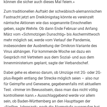
können die sicher auch dieses Mal feiern.»
Zum traditionellen Auftakt der schwäbisch-alemannischen
Fastnacht jetzt am Dreikönigstag könnte es vereinzelt
närrische Aktionen wie das sogenannte Einschnellen
geben, sagte Wehrle. Ob dann Ende Februar und Anfang
März vom «Schmotzigen Dunschtig» bis Aschermittwoch
mehr möglich sei, werde vom Verlauf der Pandemie,
insbesondere der Ausbreitung der Omikron-Variante des
Virus abhängen. Für kommende Woche sei dazu ein
Gespräch mit Vertretern aus dem Sozial- und aus dem
Innenministerium geplant, sagte der Verbandschef.
Dabei gehe es ebenso darum, ob Umzüge mit 2G- oder 2G-
plus-Regeln entlang der Strecke möglich seien – also nur
für Geimpfte und Genesene, gegebenenfalls mit aktuellem
Test. «Immer im Bewusstsein, dass man das nicht völlig
kontrollieren kann.» Ausschlaggebend werde vor allem
sein, ob Baden-Württemberg an den Haupttagen der
«fünften Jahreszeit» noch die Alarmstufe ausgerufen hat.