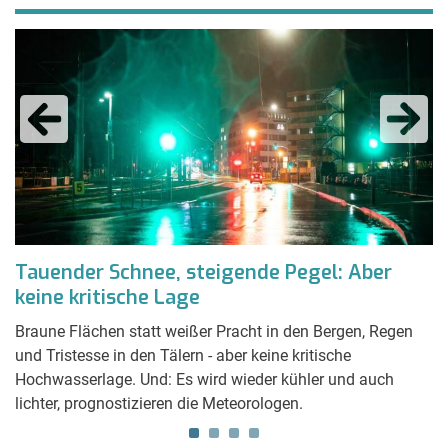
Tauender Schnee, steigende Pegel: Aber
M
keine kritische Lage
K
t
Braune Flächen statt weißer Pracht in den Bergen, Regen
Me
und Tristesse in den Tälern - aber keine kritische
ho
Hochwasserlage. Und: Es wird wieder kühler und auch
lichter, prognostizieren die Meteorologen.