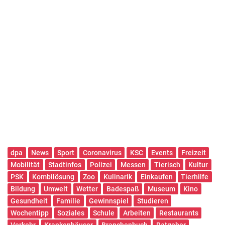
dpa
News
Sport
Coronavirus
KSC
Events
Freizeit
Mobilität
Stadtinfos
Polizei
Messen
Tierisch
Kultur
PSK
Kombilösung
Zoo
Kulinarik
Einkaufen
Tierhilfe
Bildung
Umwelt
Wetter
Badespaß
Museum
Kino
Gesundheit
Familie
Gewinnspiel
Studieren
Wochentipp
Soziales
Schule
Arbeiten
Restaurants
Verkehr
Krankenhäuser
Branchenbuch
Ratgeber