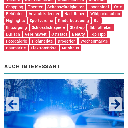
Shopping
Theater
Sehenswürdigkeiten
Innenstadt
Orte
Behörden
Adventskalender
Nachtleben
Wildparkstadion
Highlights
Sportvereine
Kinderbetreuung
Bar
Entsorgung
Schlosslichtspiele
Start-up
Bibliotheken
Durlach
Vereinswelt
Oststadt
Beauty
Top Tipp
Fotogalerie
Flohmärkte
Drogerien
Wochenmärkte
Baumärkte
Elektromärkte
Autohaus
AUCH INTERESSANT