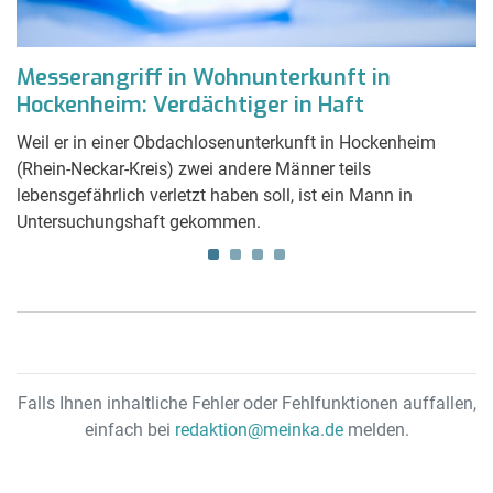
Messerangriff in Wohnunterkunft in
V
n
Hockenheim: Verdächtiger in Haft
J
II
Weil er in einer Obdachlosenunterkunft in Hockenheim
Di
n
(Rhein-Neckar-Kreis) zwei andere Männer teils
d
lebensgefährlich verletzt haben soll, ist ein Mann in
E
Untersuchungshaft gekommen.
Va
Fa
Falls Ihnen inhaltliche Fehler oder Fehlfunktionen auffallen,
einfach bei
redaktion@meinka.de
melden.