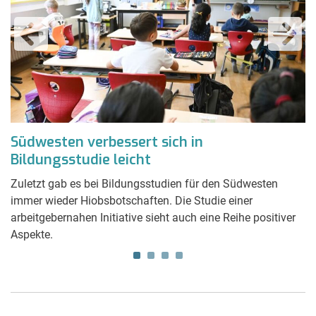
Südwesten verbessert sich in
D
Bildungsstudie leicht
J
n
Zuletzt gab es bei Bildungsstudien für den Südwesten
Ju
immer wieder Hiobsbotschaften. Die Studie einer
Au
arbeitgebernahen Initiative sieht auch eine Reihe positiver
al
Aspekte.