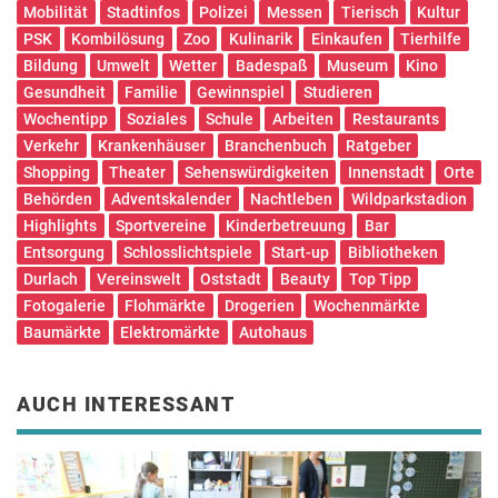
Mobilität
Stadtinfos
Polizei
Messen
Tierisch
Kultur
PSK
Kombilösung
Zoo
Kulinarik
Einkaufen
Tierhilfe
Bildung
Umwelt
Wetter
Badespaß
Museum
Kino
Gesundheit
Familie
Gewinnspiel
Studieren
Wochentipp
Soziales
Schule
Arbeiten
Restaurants
Verkehr
Krankenhäuser
Branchenbuch
Ratgeber
Shopping
Theater
Sehenswürdigkeiten
Innenstadt
Orte
Behörden
Adventskalender
Nachtleben
Wildparkstadion
Highlights
Sportvereine
Kinderbetreuung
Bar
Entsorgung
Schlosslichtspiele
Start-up
Bibliotheken
Durlach
Vereinswelt
Oststadt
Beauty
Top Tipp
Fotogalerie
Flohmärkte
Drogerien
Wochenmärkte
Baumärkte
Elektromärkte
Autohaus
AUCH INTERESSANT