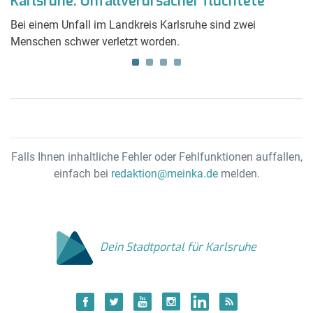
Karlsruhe: Unfallverursacher flüchtete
e
Das
Bei einem Unfall im Landkreis Karlsruhe sind zwei
V
Menschen schwer verletzt worden.
k
Falls Ihnen inhaltliche Fehler oder Fehlfunktionen auffallen,
einfach bei
redaktion@meinka.de
melden.
Dein Stadtportal für Karlsruhe