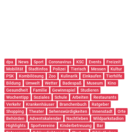
dpa
News
Sport
Coronavirus
KSC
Events
Freizeit
Mobilität
Stadtinfos
Polizei
Tierisch
Messen
Kultur
PSK
Kombilösung
Zoo
Kulinarik
Einkaufen
Tierhilfe
Bildung
Umwelt
Wetter
Badespaß
Museum
Kino
Gesundheit
Familie
Gewinnspiel
Studieren
Wochentipp
Soziales
Schule
Arbeiten
Restaurants
Verkehr
Krankenhäuser
Branchenbuch
Ratgeber
Shopping
Theater
Sehenswürdigkeiten
Innenstadt
Orte
Behörden
Adventskalender
Nachtleben
Wildparkstadion
Highlights
Sportvereine
Kinderbetreuung
Bar