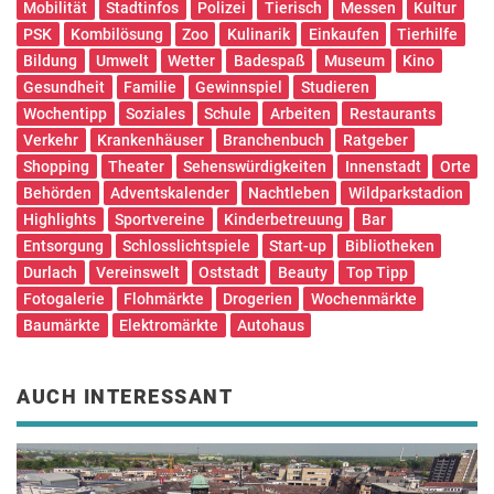
Mobilität
Stadtinfos
Polizei
Tierisch
Messen
Kultur
PSK
Kombilösung
Zoo
Kulinarik
Einkaufen
Tierhilfe
Bildung
Umwelt
Wetter
Badespaß
Museum
Kino
Gesundheit
Familie
Gewinnspiel
Studieren
Wochentipp
Soziales
Schule
Arbeiten
Restaurants
Verkehr
Krankenhäuser
Branchenbuch
Ratgeber
Shopping
Theater
Sehenswürdigkeiten
Innenstadt
Orte
Behörden
Adventskalender
Nachtleben
Wildparkstadion
Highlights
Sportvereine
Kinderbetreuung
Bar
Entsorgung
Schlosslichtspiele
Start-up
Bibliotheken
Durlach
Vereinswelt
Oststadt
Beauty
Top Tipp
Fotogalerie
Flohmärkte
Drogerien
Wochenmärkte
Baumärkte
Elektromärkte
Autohaus
AUCH INTERESSANT