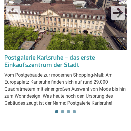
ze
Postgalerie Karlsruhe – das erste
B
Einkaufszentrum der Stadt
&
Vom Postgebäude zur modernen Shopping-Mall: Am
Le
die
Europaplatz Karlsruhe finden sich auf rund 29.000
de
en
Quadratmetern mit einer großen Auswahl von Mode bis hin
le
s
zum Wohndesign. Was heute noch den Ursprung des
al
Gebäudes zeugt ist der Name: Postgalerie Karlsruhe!
Ka