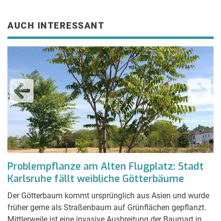
AUCH INTERESSANT
r
Problempflanze am Alten Flugplatz: Stadt
K
Karlsruhe fällt weibliche Götterbäume
d
Der Götterbaum kommt ursprünglich aus Asien und wurde
Zw
früher gerne als Straßenbaum auf Grünflächen gepflanzt.
zu
Mittlerweile ist eine invasive Ausbreitung der Baumart in
Ba