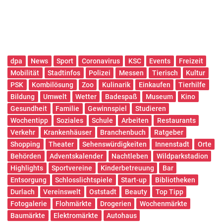
dpa
News
Sport
Coronavirus
KSC
Events
Freizeit
Mobilität
Stadtinfos
Polizei
Messen
Tierisch
Kultur
PSK
Kombilösung
Zoo
Kulinarik
Einkaufen
Tierhilfe
Bildung
Umwelt
Wetter
Badespaß
Museum
Kino
Gesundheit
Familie
Gewinnspiel
Studieren
Wochentipp
Soziales
Schule
Arbeiten
Restaurants
Verkehr
Krankenhäuser
Branchenbuch
Ratgeber
Shopping
Theater
Sehenswürdigkeiten
Innenstadt
Orte
Behörden
Adventskalender
Nachtleben
Wildparkstadion
Highlights
Sportvereine
Kinderbetreuung
Bar
Entsorgung
Schlosslichtspiele
Start-up
Bibliotheken
Durlach
Vereinswelt
Oststadt
Beauty
Top Tipp
Fotogalerie
Flohmärkte
Drogerien
Wochenmärkte
Baumärkte
Elektromärkte
Autohaus