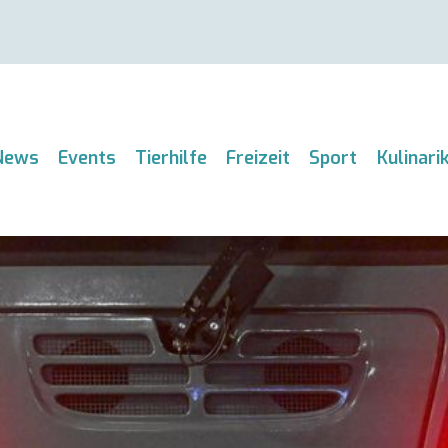
News
Events
Tierhilfe
Freizeit
Sport
Kulinari