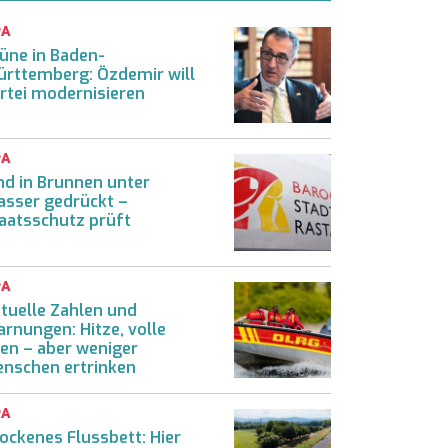
PA
üne in Baden-
rttemberg: Özdemir will
rtei modernisieren
PA
nd in Brunnen unter
sser gedrückt –
aatsschutz prüft
PA
tuelle Zahlen und
rnungen: Hitze, volle
en – aber weniger
nschen ertrinken
PA
ockenes Flussbett: Hier