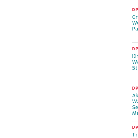
D
Gr
Wü
Pa
D
Ki
Wa
St
D
Ak
Wa
Se
Me
D
Tr