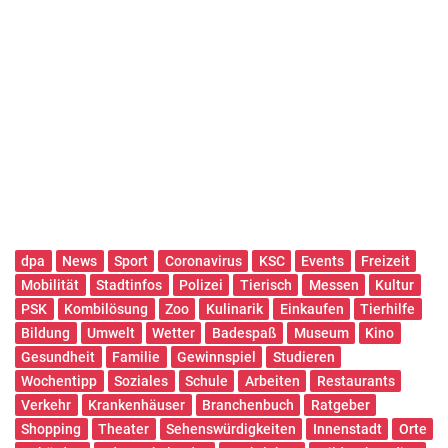
dpa
News
Sport
Coronavirus
KSC
Events
Freizeit
Mobilität
Stadtinfos
Polizei
Tierisch
Messen
Kultur
PSK
Kombilösung
Zoo
Kulinarik
Einkaufen
Tierhilfe
Bildung
Umwelt
Wetter
Badespaß
Museum
Kino
Gesundheit
Familie
Gewinnspiel
Studieren
Wochentipp
Soziales
Schule
Arbeiten
Restaurants
Verkehr
Krankenhäuser
Branchenbuch
Ratgeber
Shopping
Theater
Sehenswürdigkeiten
Innenstadt
Orte