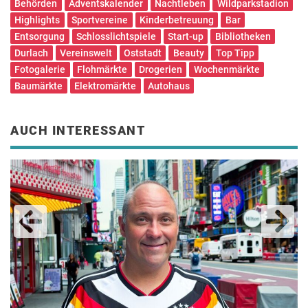
Behörden
Adventskalender
Nachtleben
Wildparkstadion
Highlights
Sportvereine
Kinderbetreuung
Bar
Entsorgung
Schlosslichtspiele
Start-up
Bibliotheken
Durlach
Vereinswelt
Oststadt
Beauty
Top Tipp
Fotogalerie
Flohmärkte
Drogerien
Wochenmärkte
Baumärkte
Elektromärkte
Autohaus
AUCH INTERESSANT