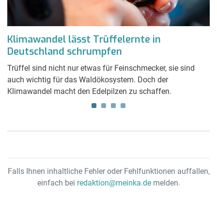
n
Klimawandel lässt Trüffelernte in
B
Deutschland schrumpfen
B
Trüffel sind nicht nur etwas für Feinschmecker, sie sind
E
auch wichtig für das Waldökosystem. Doch der
G
Klimawandel macht den Edelpilzen zu schaffen.
fü
Falls Ihnen inhaltliche Fehler oder Fehlfunktionen auffallen,
einfach bei
redaktion@meinka.de
melden.