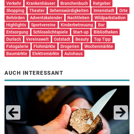
Verkehr
Krankenhäuser
Branchenbuch
Ratgeber
Shopping
Theater
Sehenswürdigkeiten
Innenstadt
Orte
Behörden
Adventskalender
Nachtleben
Wildparkstadion
Highlights
Sportvereine
Kinderbetreuung
Bar
Entsorgung
Schlosslichtspiele
Start-up
Bibliotheken
Durlach
Vereinswelt
Oststadt
Beauty
Top Tipp
Fotogalerie
Flohmärkte
Drogerien
Wochenmärkte
Baumärkte
Elektromärkte
Autohaus
AUCH INTERESSANT