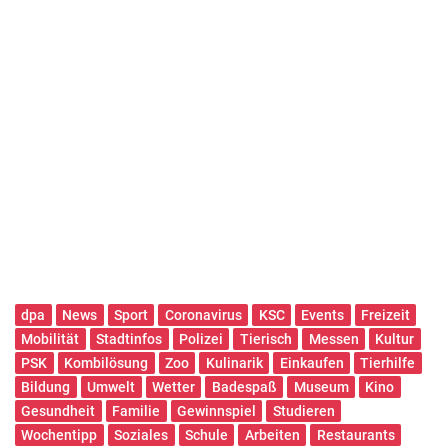
dpa
News
Sport
Coronavirus
KSC
Events
Freizeit
Mobilität
Stadtinfos
Polizei
Tierisch
Messen
Kultur
PSK
Kombilösung
Zoo
Kulinarik
Einkaufen
Tierhilfe
Bildung
Umwelt
Wetter
Badespaß
Museum
Kino
Gesundheit
Familie
Gewinnspiel
Studieren
Wochentipp
Soziales
Schule
Arbeiten
Restaurants