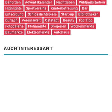
Behörden
Adventskalender
Nachtleben
Wildparkstadion
Highlights
Sportvereine
Kinderbetreuung
Bar
Entsorgung
Schlosslichtspiele
Start-up
Bibliotheken
Durlach
Vereinswelt
Oststadt
Beauty
Top Tipp
Fotogalerie
Flohmärkte
Drogerien
Wochenmärkte
Baumärkte
Elektromärkte
Autohaus
AUCH INTERESSANT