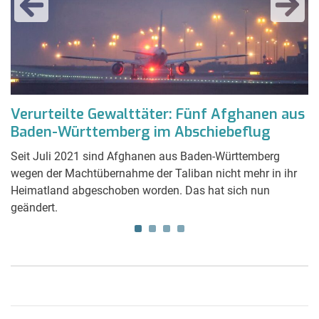
t
Verurteilte Gewalttäter: Fünf Afghanen aus
G
Baden-Württemberg im Abschiebeflug
a
M
rn
Seit Juli 2021 sind Afghanen aus Baden-Württemberg
wegen der Machtübernahme der Taliban nicht mehr in ihr
Ei
Heimatland abgeschoben worden. Das hat sich nun
de
geändert.
üb
R