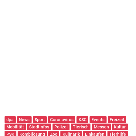
dpa
News
Sport
Coronavirus
KSC
Events
Freizeit
Mobilität
Stadtinfos
Polizei
Tierisch
Messen
Kultur
PSK
Kombilösung
Zoo
Kulinarik
Einkaufen
Tierhilfe