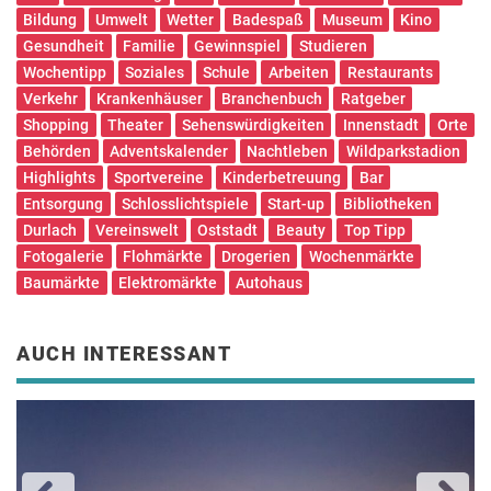
Bildung
Umwelt
Wetter
Badespaß
Museum
Kino
Gesundheit
Familie
Gewinnspiel
Studieren
Wochentipp
Soziales
Schule
Arbeiten
Restaurants
Verkehr
Krankenhäuser
Branchenbuch
Ratgeber
Shopping
Theater
Sehenswürdigkeiten
Innenstadt
Orte
Behörden
Adventskalender
Nachtleben
Wildparkstadion
Highlights
Sportvereine
Kinderbetreuung
Bar
Entsorgung
Schlosslichtspiele
Start-up
Bibliotheken
Durlach
Vereinswelt
Oststadt
Beauty
Top Tipp
Fotogalerie
Flohmärkte
Drogerien
Wochenmärkte
Baumärkte
Elektromärkte
Autohaus
AUCH INTERESSANT