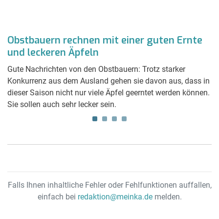
Obstbauern rechnen mit einer guten Ernte
W
und leckeren Äpfeln
A
Gute Nachrichten von den Obstbauern: Trotz starker
Di
Konkurrenz aus dem Ausland gehen sie davon aus, dass in
an
dieser Saison nicht nur viele Äpfel geerntet werden können.
g
lt
Sie sollen auch sehr lecker sein.
zt
Falls Ihnen inhaltliche Fehler oder Fehlfunktionen auffallen,
einfach bei
redaktion@meinka.de
melden.