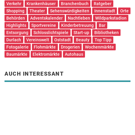
Verkehr
Krankenhäuser
Branchenbuch
Ratgeber
Shopping
Theater
Sehenswürdigkeiten
Innenstadt
Orte
Behörden
Adventskalender
Nachtleben
Wildparkstadion
Highlights
Sportvereine
Kinderbetreuung
Bar
Entsorgung
Schlosslichtspiele
Start-up
Bibliotheken
Durlach
Vereinswelt
Oststadt
Beauty
Top Tipp
Fotogalerie
Flohmärkte
Drogerien
Wochenmärkte
Baumärkte
Elektromärkte
Autohaus
AUCH INTERESSANT