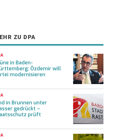
EHR ZU DPA
PA
üne in Baden-
rttemberg: Özdemir will
rtei modernisieren
PA
nd in Brunnen unter
sser gedrückt –
aatsschutz prüft
PA