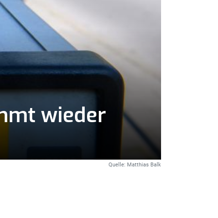
immt wieder
Quelle: Matthias Balk