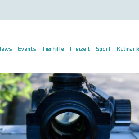
News
Events
Tierhilfe
Freizeit
Sport
Kulinari