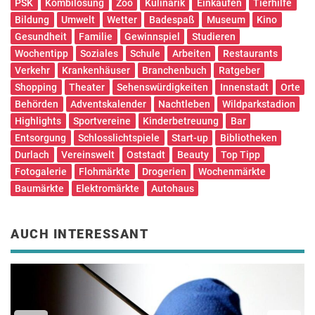
PSK
Kombilösung
Zoo
Kulinarik
Einkaufen
Tierhilfe
Bildung
Umwelt
Wetter
Badespaß
Museum
Kino
Gesundheit
Familie
Gewinnspiel
Studieren
Wochentipp
Soziales
Schule
Arbeiten
Restaurants
Verkehr
Krankenhäuser
Branchenbuch
Ratgeber
Shopping
Theater
Sehenswürdigkeiten
Innenstadt
Orte
Behörden
Adventskalender
Nachtleben
Wildparkstadion
Highlights
Sportvereine
Kinderbetreuung
Bar
Entsorgung
Schlosslichtspiele
Start-up
Bibliotheken
Durlach
Vereinswelt
Oststadt
Beauty
Top Tipp
Fotogalerie
Flohmärkte
Drogerien
Wochenmärkte
Baumärkte
Elektromärkte
Autohaus
AUCH INTERESSANT