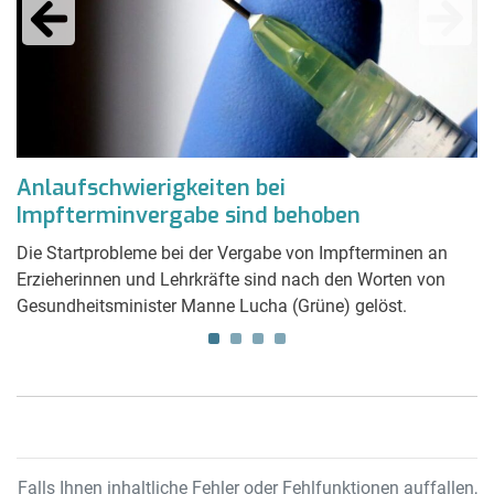
Anlaufschwierigkeiten bei
F
Impfterminvergabe sind behoben
B
Die Startprobleme bei der Vergabe von Impfterminen an
Da
Erzieherinnen und Lehrkräfte sind nach den Worten von
wo
Gesundheitsminister Manne Lucha (Grüne) gelöst.
k
u
Falls Ihnen inhaltliche Fehler oder Fehlfunktionen auffallen,