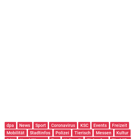
dpa
News
Sport
Coronavirus
KSC
Events
Freizeit
Mobilität
Stadtinfos
Polizei
Tierisch
Messen
Kultur