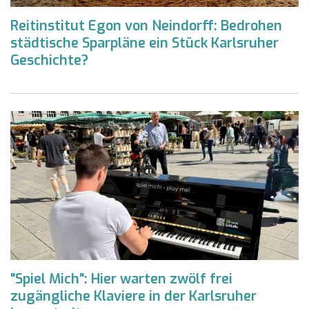
Reitinstitut Egon von Neindorff: Bedrohen
städtische Sparpläne ein Stück Karlsruher
Geschichte?
"Spiel Mich": Hier warten zwölf frei
zugängliche Klaviere in der Karlsruher