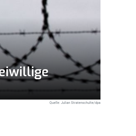
iwillige
Quelle: Julian Stratenschulte/dpa