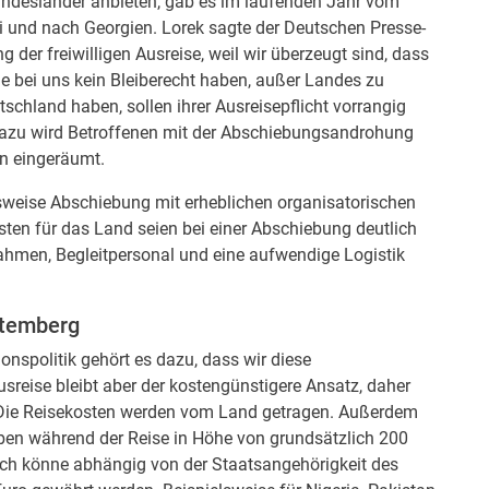
undesländer anbieten, gab es im laufenden Jahr vom
 und nach Georgien. Lorek sagte der Deutschen Presse-
 der freiwilligen Ausreise, weil wir überzeugt sind, dass
ie bei uns kein Bleiberecht haben, außer Landes zu
tschland haben, sollen ihrer Ausreisepflicht vorrangig
Dazu wird Betroffenen mit der Abschiebungsandrohung
en eingeräumt.
sweise Abschiebung mit erheblichen organisatorischen
ten für das Land seien bei einer Abschiebung deutlich
nahmen, Begleitpersonal und eine aufwendige Logistik
ttemberg
ionspolitik gehört es dazu, dass wir diese
Ausreise bleibt aber der kostengünstigere Ansatz, daher
.» Die Reisekosten werden vom Land getragen. Außerdem
aben während der Reise in Höhe von grundsätzlich 200
lich könne abhängig von der Staatsangehörigkeit des