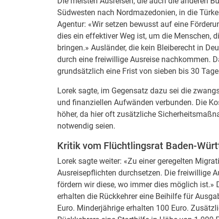
Die meisten Ausreisen, die auch die anderen B
Südwesten nach Nordmazedonien, in die Türkei
Agentur: «Wir setzen bewusst auf eine Förderung
dies ein effektiver Weg ist, um die Menschen, d
bringen.» Ausländer, die kein Bleiberecht in Deu
durch eine freiwillige Ausreise nachkommen. 
grundsätzlich eine Frist von sieben bis 30 Tag
Lorek sagte, im Gegensatz dazu sei die zwang
und finanziellen Aufwänden verbunden. Die Kos
höher, da hier oft zusätzliche Sicherheitsmaß
notwendig seien.
Kritik vom Flüchtlingsrat Baden-Wür
Lorek sagte weiter: «Zu einer geregelten Migrat
Ausreisepflichten durchsetzen. Die freiwillige 
fördern wir diese, wo immer dies möglich ist
erhalten die Rückkehrer eine Beihilfe für Ausg
Euro. Minderjährige erhalten 100 Euro. Zusätz