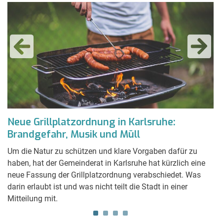
Neue Grillplatzordnung in Karlsruhe:
N
Brandgefahr, Musik und Müll
i
Um die Natur zu schützen und klare Vorgaben dafür zu
Di
haben, hat der Gemeinderat in Karlsruhe hat kürzlich eine
Ob
n
neue Fassung der Grillplatzordnung verabschiedet. Was
Tr
darin erlaubt ist und was nicht teilt die Stadt in einer
li
.
Mitteilung mit.
Ba
nd