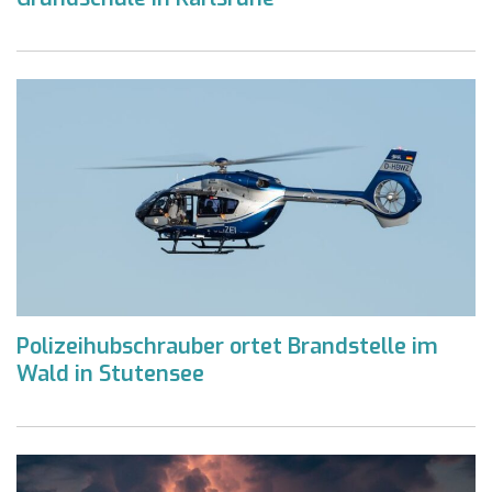
Polizeihubschrauber ortet Brandstelle im
Wald in Stutensee