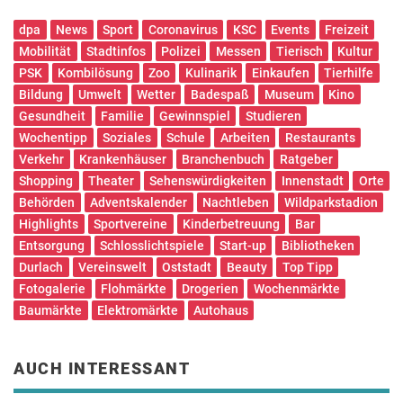
dpa
News
Sport
Coronavirus
KSC
Events
Freizeit
Mobilität
Stadtinfos
Polizei
Messen
Tierisch
Kultur
PSK
Kombilösung
Zoo
Kulinarik
Einkaufen
Tierhilfe
Bildung
Umwelt
Wetter
Badespaß
Museum
Kino
Gesundheit
Familie
Gewinnspiel
Studieren
Wochentipp
Soziales
Schule
Arbeiten
Restaurants
Verkehr
Krankenhäuser
Branchenbuch
Ratgeber
Shopping
Theater
Sehenswürdigkeiten
Innenstadt
Orte
Behörden
Adventskalender
Nachtleben
Wildparkstadion
Highlights
Sportvereine
Kinderbetreuung
Bar
Entsorgung
Schlosslichtspiele
Start-up
Bibliotheken
Durlach
Vereinswelt
Oststadt
Beauty
Top Tipp
Fotogalerie
Flohmärkte
Drogerien
Wochenmärkte
Baumärkte
Elektromärkte
Autohaus
AUCH INTERESSANT